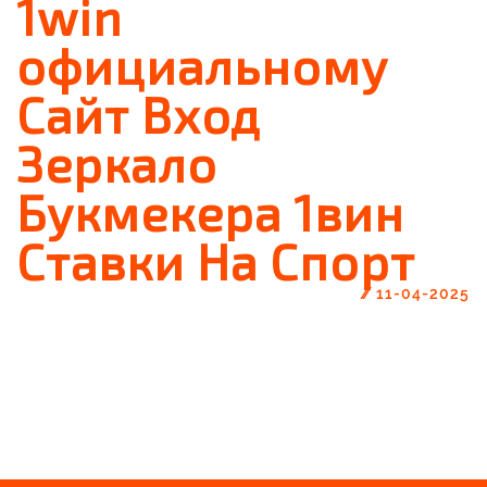
1win
официальному
Сайт Вход
Зеркало
Букмекера 1вин
Ставки На Спорт
//
11-04-2025