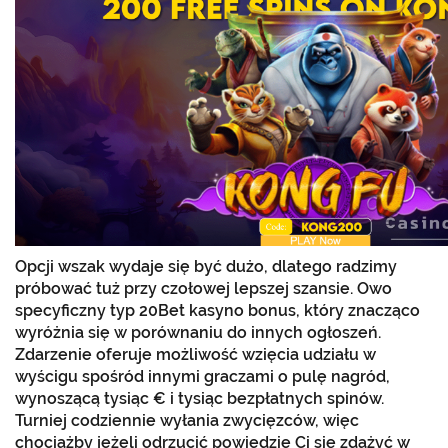
Opcji wszak wydaje się być dużo, dlatego radzimy
próbować tuż przy czołowej lepszej szansie. Owo
specyficzny typ 20Bet kasyno bonus, który znacząco
wyróżnia się w porównaniu do innych ogłoszeń.
Zdarzenie oferuje możliwość wzięcia udziału w
wyścigu spośród innymi graczami o pulę nagród,
wynoszącą tysiąc € i tysiąc bezpłatnych spinów.
Turniej codziennie wyłania zwycięzców, więc
chociażby jeżeli odrzucić powiedzie Ci się zdążyć w