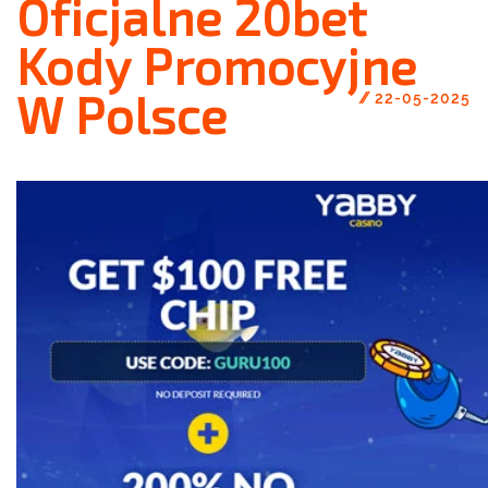
Oficjalne 20bet
Kody Promocyjne
W Polsce
//
22-05-2025