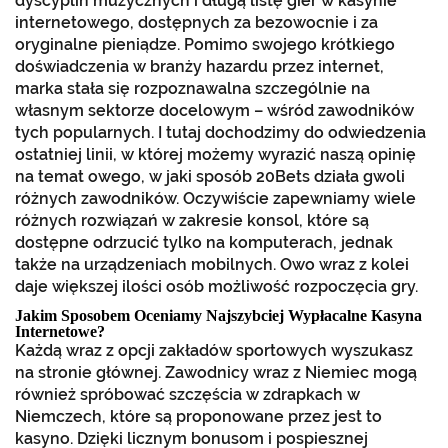
dyscyplin muzycznych i długą listę gier w kasynie
internetowego, dostępnych za bezowocnie i za
oryginalne pieniądze. Pomimo swojego krótkiego
doświadczenia w branży hazardu przez internet,
marka stała się rozpoznawalna szczególnie na
własnym sektorze docelowym – wśród zawodników
tych popularnych. I tutaj dochodzimy do odwiedzenia
ostatniej linii, w której możemy wyrazić naszą opinię
na temat owego, w jaki sposób 20Bets działa gwoli
różnych zawodników. Oczywiście zapewniamy wiele
różnych rozwiązań w zakresie konsol, które są
dostępne odrzucić tylko na komputerach, jednak
także na urządzeniach mobilnych. Owo wraz z kolei
daje większej ilości osób możliwość rozpoczęcia gry.
Jakim Sposobem Oceniamy Najszybciej Wypłacalne Kasyna
Internetowe?
Każdą wraz z opcji zakładów sportowych wyszukasz
na stronie głównej. Zawodnicy wraz z Niemiec mogą
również spróbować szczęścia w zdrapkach w
Niemczech, które są proponowane przez jest to
kasyno. Dzięki licznym bonusom i pospiesznej