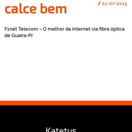
calce bem
//
01-07-2015
F1net Telecom – O melhor da internet via fibra óptica
de Guaira-Pr
Katetus