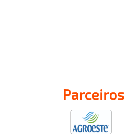
Parceiros