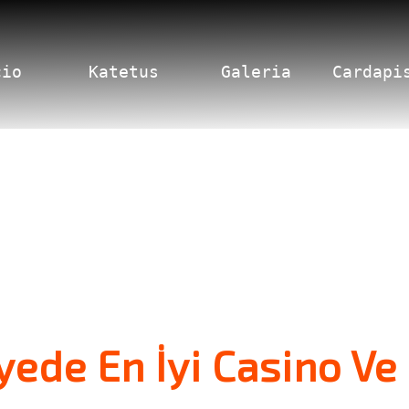
cio
Katetus
Galeria
Cardapi
iyede En İyi Casino V