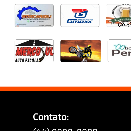
Contato: