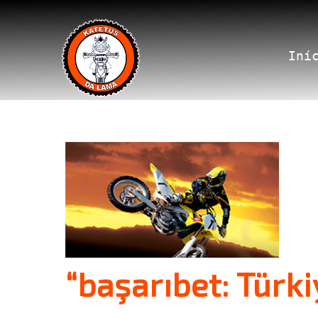
Iní
“başarıbet: Türk