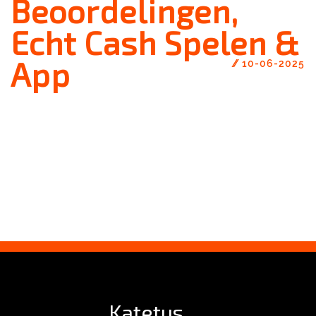
Beoordelingen,
Echt Cash Spelen &
App
//
10-06-2025
Katetus