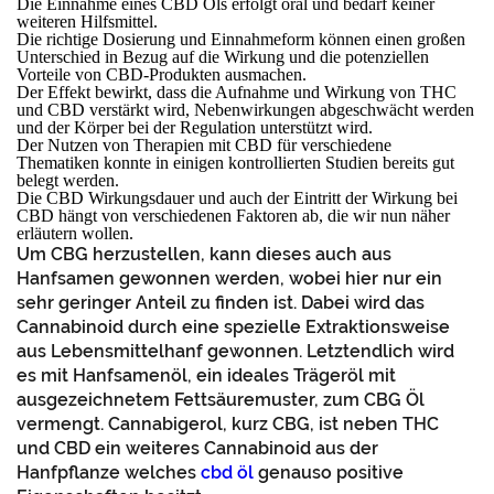
Die Einnahme eines CBD Öls erfolgt oral und bedarf keiner
weiteren Hilfsmittel.
Die richtige Dosierung und Einnahmeform können einen großen
Unterschied in Bezug auf die Wirkung und die potenziellen
Vorteile von CBD-Produkten ausmachen.
Der Effekt bewirkt, dass die Aufnahme und Wirkung von THC
und CBD verstärkt wird, Nebenwirkungen abgeschwächt werden
und der Körper bei der Regulation unterstützt wird.
Der Nutzen von Therapien mit CBD für verschiedene
Thematiken konnte in einigen kontrollierten Studien bereits gut
belegt werden.
Die CBD Wirkungsdauer und auch der Eintritt der Wirkung bei
CBD hängt von verschiedenen Faktoren ab, die wir nun näher
erläutern wollen.
Um CBG herzustellen, kann dieses auch aus
Hanfsamen gewonnen werden, wobei hier nur ein
sehr geringer Anteil zu finden ist. Dabei wird das
Cannabinoid durch eine spezielle Extraktionsweise
aus Lebensmittelhanf gewonnen. Letztendlich wird
es mit Hanfsamenöl, ein ideales Trägeröl mit
ausgezeichnetem Fettsäuremuster, zum CBG Öl
vermengt. Cannabigerol, kurz CBG, ist neben THC
und CBD ein weiteres Cannabinoid aus der
Hanfpflanze welches
cbd öl
genauso positive