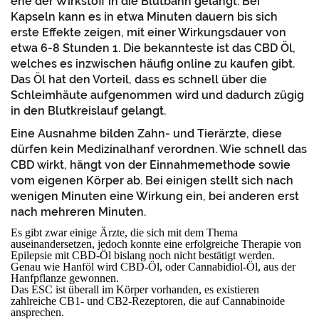
ehe der Wirkstoff in die Blutbahn gelangt. Bei
Kapseln kann es in etwa Minuten dauern bis sich
erste Effekte zeigen, mit einer Wirkungsdauer von
etwa 6-8 Stunden 1. Die bekannteste ist das CBD Öl,
welches es inzwischen häufig online zu kaufen gibt.
Das Öl hat den Vorteil, dass es schnell über die
Schleimhäute aufgenommen wird und dadurch zügig
in den Blutkreislauf gelangt.
Eine Ausnahme bilden Zahn- und Tierärzte, diese
dürfen kein Medizinalhanf verordnen. Wie schnell das
CBD wirkt, hängt von der Einnahmemethode sowie
vom eigenen Körper ab. Bei einigen stellt sich nach
wenigen Minuten eine Wirkung ein, bei anderen erst
nach mehreren Minuten.
Es gibt zwar einige Ärzte, die sich mit dem Thema
auseinandersetzen, jedoch konnte eine erfolgreiche Therapie von
Epilepsie mit CBD-Öl bislang noch nicht bestätigt werden.
Genau wie Hanföl wird CBD-Öl, oder Cannabidiol-Öl, aus der
Hanfpflanze gewonnen.
Das ESC ist überall im Körper vorhanden, es existieren
zahlreiche CB1- und CB2-Rezeptoren, die auf Cannabinoide
ansprechen.