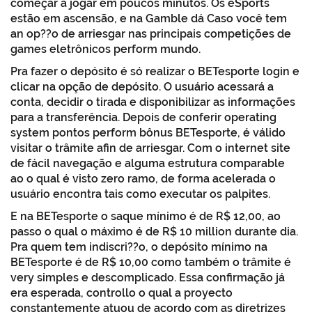
começar a jogar em poucos minutos. Os eSports
estão em ascensão, e na Gamble dá Caso você tem
an op??o de arriesgar nas principais competições de
games eletrônicos perform mundo.
Pra fazer o depósito é só realizar o BETesporte login e
clicar na opção de depósito. O usuário acessará a
conta, decidir o tirada e disponibilizar as informações
para a transferência. Depois de conferir operating
system pontos perform bônus BETesporte, é válido
visitar o trâmite afin de arriesgar. Com o internet site
de fácil navegação e alguma estrutura comparable
ao o qual é visto zero ramo, de forma acelerada o
usuário encontra tais como executar os palpites.
E na BETesporte o saque mínimo é de R$ 12,00, ao
passo o qual o máximo é de R$ 10 million durante dia.
Pra quem tem indiscri??o, o depósito mínimo na
BETesporte é de R$ 10,00 como também o trâmite é
very simples e descomplicado. Essa confirmação já
era esperada, controllo o qual a proyecto
constantemente atuou de acordo com as diretrizes