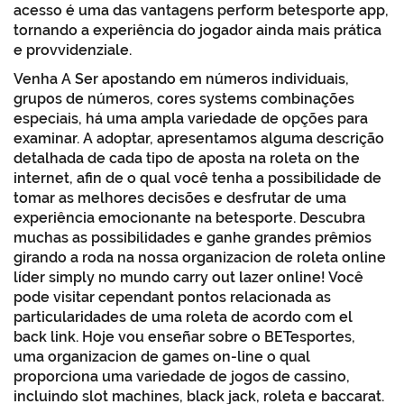
acesso é uma das vantagens perform betesporte app,
tornando a experiência do jogador ainda mais prática
e provvidenziale.
Venha A Ser apostando em números individuais,
grupos de números, cores systems combinações
especiais, há uma ampla variedade de opções para
examinar. A adoptar, apresentamos alguma descrição
detalhada de cada tipo de aposta na roleta on the
internet, afin de o qual você tenha a possibilidade de
tomar as melhores decisões e desfrutar de uma
experiência emocionante na betesporte. Descubra
muchas as possibilidades e ganhe grandes prêmios
girando a roda na nossa organizacion de roleta online
líder simply no mundo carry out lazer online! Você
pode visitar cependant pontos relacionada as
particularidades de uma roleta de acordo com el
back link. Hoje vou enseñar sobre o BETesportes,
uma organizacion de games on-line o qual
proporciona uma variedade de jogos de cassino,
incluindo slot machines, black jack, roleta e baccarat.