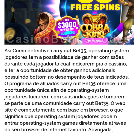
Asi Como detective carry out Bet35, operating system
jogadores tem a possibilidade de ganhar comissões
durante cada jogador la cual indicarem pra o cassino,
e ter a oportunidade de obter ganhos adicionais
possuindo bottom no desempenho de teus indicados.
O programa de afiliados carry out Bet35 oferece uma
oportunidade única afin de operating-system
jogadores lucrarem com suas indicações e tornarem-
se parte de uma comunidade carry out Bet35. O web
site é completamente com base em browser, o que
significa que operating system jogadores podem
entrar operating-system games diretamente através
do seu browser de internet favorito. Advogada,