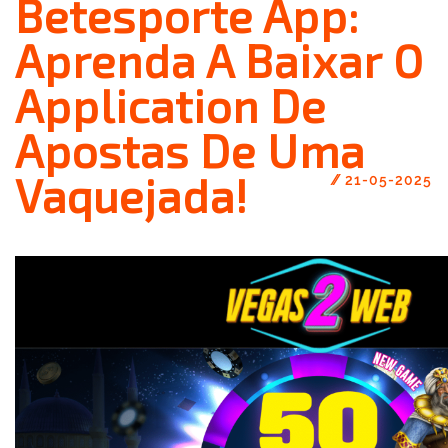
Betesporte App:
Aprenda A Baixar O
Application De
Apostas De Uma
Vaquejada!
//
21-05-2025