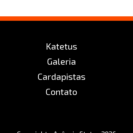
Katetus
Galeria
Cardapistas
Contato