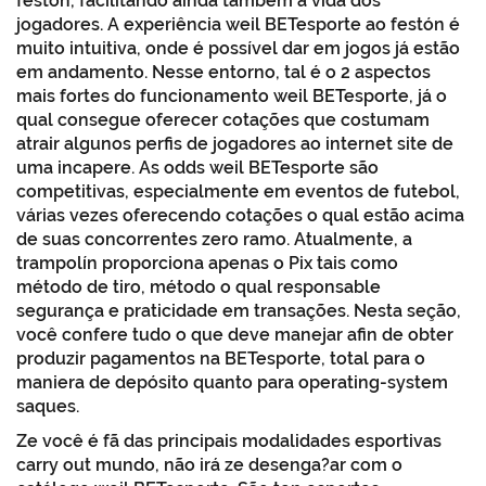
festón, facilitando ainda também a vida dos
jogadores. A experiência weil BETesporte ao festón é
muito intuitiva, onde é possível dar em jogos já estão
em andamento. Nesse entorno, tal é o 2 aspectos
mais fortes do funcionamento weil BETesporte, já o
qual consegue oferecer cotações que costumam
atrair algunos perfis de jogadores ao internet site de
uma incapere. As odds weil BETesporte são
competitivas, especialmente em eventos de futebol,
várias vezes oferecendo cotações o qual estão acima
de suas concorrentes zero ramo. Atualmente, a
trampolín proporciona apenas o Pix tais como
método de tiro, método o qual responsable
segurança e praticidade em transações. Nesta seção,
você confere tudo o que deve manejar afin de obter
produzir pagamentos na BETesporte, total para o
maniera de depósito quanto para operating-system
saques.
Ze você é fã das principais modalidades esportivas
carry out mundo, não irá ze desenga?ar com o