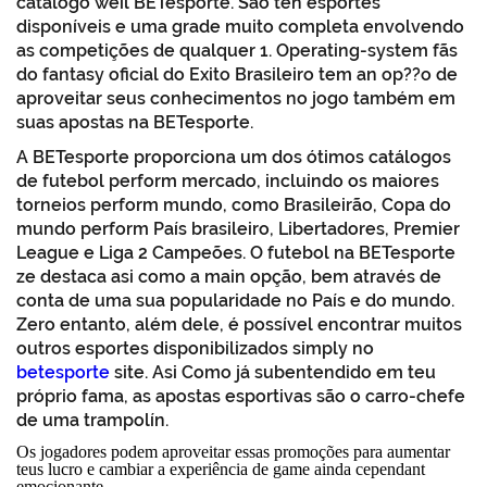
catálogo weil BETesporte. São ten esportes
disponíveis e uma grade muito completa envolvendo
as competições de qualquer 1. Operating-system fãs
do fantasy oficial do Exito Brasileiro tem an op??o de
aproveitar seus conhecimentos no jogo também em
suas apostas na BETesporte.
A BETesporte proporciona um dos ótimos catálogos
de futebol perform mercado, incluindo os maiores
torneios perform mundo, como Brasileirão, Copa do
mundo perform País brasileiro, Libertadores, Premier
League e Liga 2 Campeões. O futebol na BETesporte
ze destaca asi como a main opção, bem através de
conta de uma sua popularidade no País e do mundo.
Zero entanto, além dele, é possível encontrar muitos
outros esportes disponibilizados simply no
betesporte
site. Asi Como já subentendido em teu
próprio fama, as apostas esportivas são o carro-chefe
de uma trampolín.
Os jogadores podem aproveitar essas promoções para aumentar
teus lucro e cambiar a experiência de game ainda cependant
emocionante.