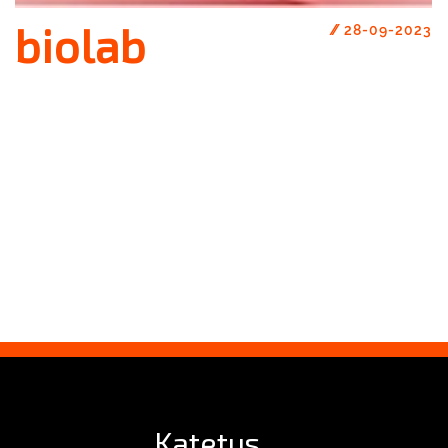
biolab
//
28-09-2023
Katetus