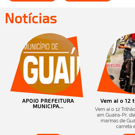
Notícias
APOIO PREFEITURA
Vem ai o 12 t
MUNICIPA...
Vem ai o 12 Trilh
em Guaira-Pr, di
marinas de Guai
carreta e