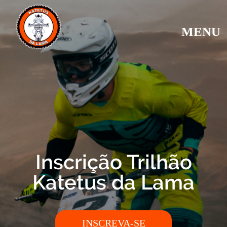
MENU
Inscrição Trilhão
Katetus da Lama
INSCREVA-SE