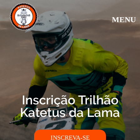
MENU
Inscrição Trilhão
Katetus da Lama
INSCREVA-SE