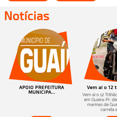
Notícias
IO PREFEITURA
Vem ai o 12 trilhão Kate..
MUNICIPA...
Vem ai o 12 Trilhão Katetus da 
em Guaira-Pr, dia 17/11/2024, 
marinas de Guaira, sorteio de 
carreta e varios...