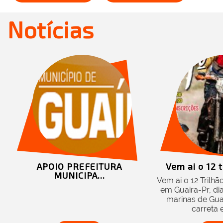
Notícias
APOIO PREFEITURA
Vem ai o 12 tri
MUNICIPA...
Vem ai o 12 Trilhão
em Guaira-Pr, dia 
marinas de Guaira
carreta e v