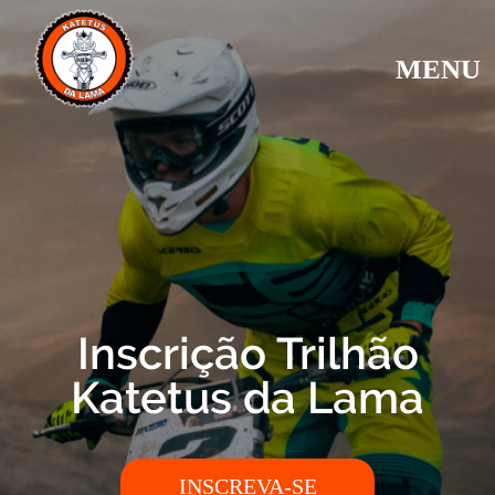
MENU
Inscrição Trilhão
Katetus da Lama
INSCREVA-SE