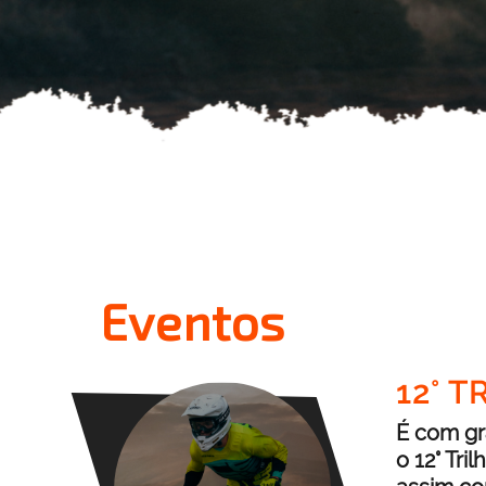
Eventos
12° 
É com gr
o 12° Tri