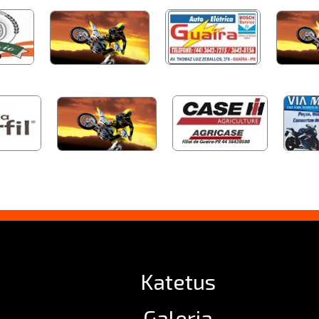
Katetus
Galeria