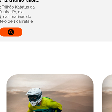
 12 trilhão Kate...
2 Trilhão Katetus da
aira-Pr, dia
, nas marinas de
teio de 1 carreta e