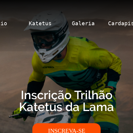
cio
Katetus
Galeria
Cardapi
Inscrição Trilhão
Katetus da Lama
INSCREVA-SE