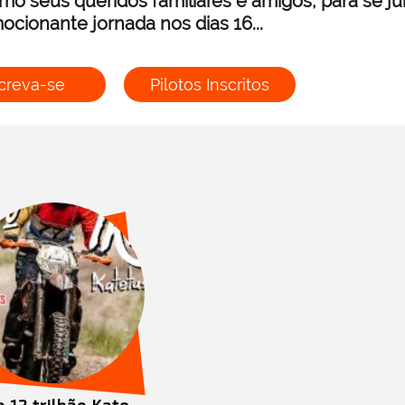
mo seus queridos familiares e amigos, para se j
ocionante jornada nos dias 16...
creva-se
Pilotos Inscritos