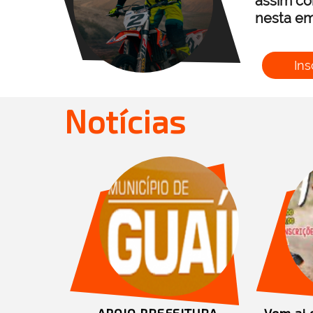
assim co
nesta em
Ins
Notícias