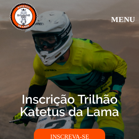
MENU
Inscrição Trilhão
Katetus da Lama
INSCREVA-SE