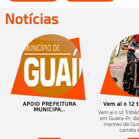
Notícias
APOIO PREFEITURA
Vem ai o 12 t
MUNICIPA...
Vem ai o 12 Trilh
em Guaira-Pr, di
marinas de Guai
carreta e