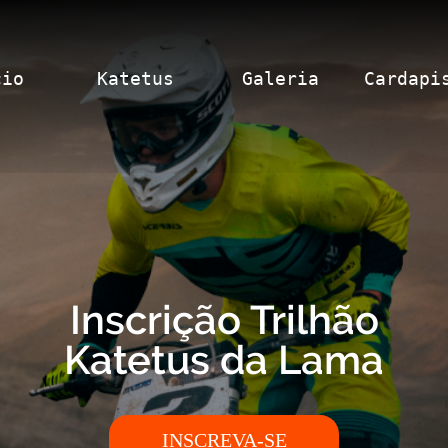
cio
Katetus
Galeria
Cardapi
Inscrição Trilhão
Katetus da Lama
INSCREVA-SE