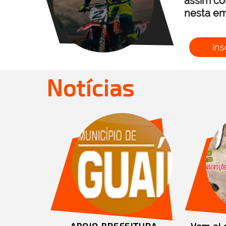
assim co
nesta em
Ins
Notícias