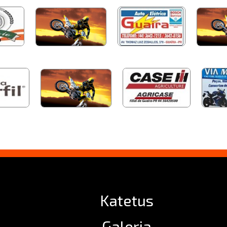
Katetus
Galeria