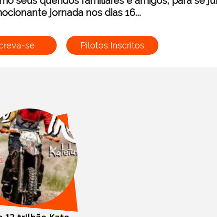
mo seus queridos familiares e amigos, para se j
ocionante jornada nos dias 16...
creva-se
Pilotos Inscritos