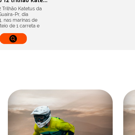
 12 trilhão Kate...
2 Trilhão Katetus da
aira-Pr, dia
, nas marinas de
teio de 1 carreta e