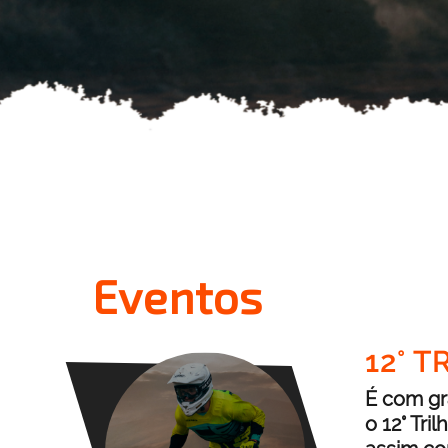
Eventos
12° 
É com gr
o 12° Tri