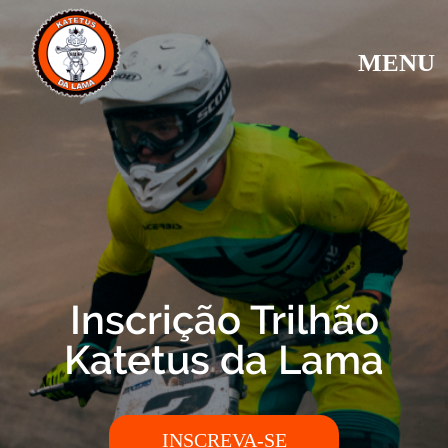
MENU
Inscrição Trilhão
Katetus da Lama
INSCREVA-SE