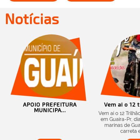
Notícias
APOIO PREFEITURA
Vem ai o 12 t
MUNICIPA...
Vem ai o 12 Trilh
em Guaira-Pr, di
marinas de Guai
carreta e