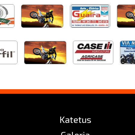
Katetus
Galeria