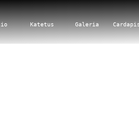
cio
Katetus
Galeria
Cardapi