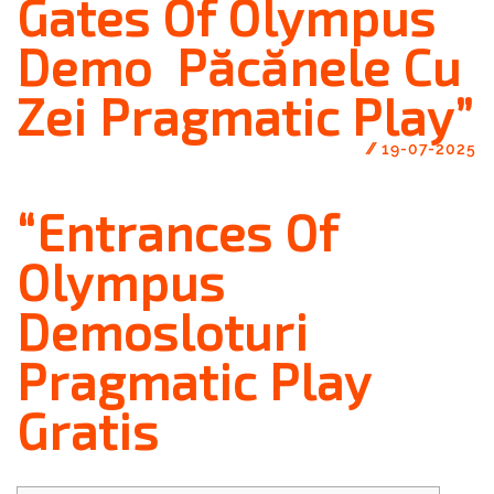
Gates Of Olympus
Demo ️ Păcănele Cu
Zei Pragmatic Play”
//
19-07-2025
“Entrances Of
Olympus
Demosloturi
Pragmatic Play
Gratis