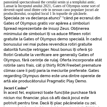
panoramă spectaculoasă the cerului senin și a templului antic.
Lansat la începutul anului 2021, Gates of Olympus some sort of
devenit rapid unul dintre cele in nessun caso populare jocuri ale
producătorului, ocupând locul 1 în topurile de păcănele.
Speciala ze va declanșa atunci” “când pe ecranul din
Gates of Olympus gratis vor apărea 4 simboluri
Spread reprezentate de însuși Zeus. Obținerea
minimului de simboluri îți va aduce fifteen rotiri
gratuite la Gates of Olympus demo specială. În cadrul
bonusului vei mai putea revendica rotiri gratuite
datorită funcție retrigger. Noul bonus îți oferă 50
Rotiri Gratuite la verificare are generally Gates of
Olympus, fără cerințe de rulaj. Oferta incorporate atât
rotirile sans frais, cât și thirty RON Freebet premature
climax care îi poți paria la meciurile preferate. Gates
regarding Olympus demo este una dintre operele de
artă ale producătorului Pragmatic Play Demo.
Jocuri Casino”
În acest fel, explorezi toate funcțiile purchase fără
niciun risc financiar, plus că afli dacă jocul este
potrivit pentru tine. Dacă îți plac păcănelele cu zei,