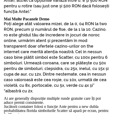
Ante), astfel că opțiunile variază între 0, 8 și 500 RON
pentru u rotire (sau just one și 500 RON dacă folosești
funcția Ante).”
Mai Multe Pacanele Demo
Poți alege atât valoarea mizei, de la 0, 04 RON la two
RON, precum și numărul de fise, de la 1 la 10. Cazino.
ro este ghidul tău de încredere în jocuri de noroc
online, urmărim atent și prezentăm în mod
transparent doar ofertele cazino-urilor on the
internet care merită atenția noastră. Cel in nessun
caso bine plătit simbol este Scatter, cu 100x pentru 6
simboluri. Urmează coroana, care se plătește cu 50x
pentru de simboluri, clepsidra, cu 25x, inelul, cu 15x și
cupa de aur, cu 12x. Dintre nestemate, cea in nessun
caso valoroasă este cea roșie, cu 10x, urmată de cea
violetă, cu 8x, portocalie, cu 5x, verde cu 4x și”
“albastră cu 2x.
Ai are generally dispoziție multiple runde gratuite care îți pot
aduce premii consistente.
Jucătorii container folosi o funcție Ante pentru a new dubla
probabilitatea florida simbolurile Scatter să apară pe ecran, pentru