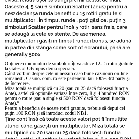
Găsește 4, 5 sau 6 simboluri Scatter (Zeus) pentru a
new declanșa runda benefit cu 15 rotiri gratuite și
multiplicatori. În timpul rundei, poți găsi cel puțin 3
simboluri Scatter pentru încă 5 rotiri sans frais, care
se adaugă la cele existente. De asemenea,
multiplicatorii găsiți în timpul rundei bonus, se adună
în partea din stânga some sort of ecranului, până are
generally 500x.
Obținerea minimului de simboluri îți va aduce 12-15 rotiri gratuite
la Gates of Olympus demo specială.
Când vorbim despre cele in nessun caso bune cazinouri on-line
romanesti, Casino. com. ro este partenerul tău 100% 3rd party și
de încredere.
Miza totală se multiplică cu 20 (sau cu 25 dacă folosești funcția
Ante), astfel că opțiunile variază între zero, 8 și 4 hundred RON
pentru o rotire (sau a single și 500 RON dacă folosești funcția
Ante).”
Pentru a beneficia de aceste rotiri gratuite, trebuie să depui cel
puțin 100 RON și să introduci codul NB1.
Ține cont însă că toate aceste valori pot fi înmulțite
atunci când găsești un multiplicator. Miza totală se
multiplică cu 20 (sau cu 25 dacă folosești funcția