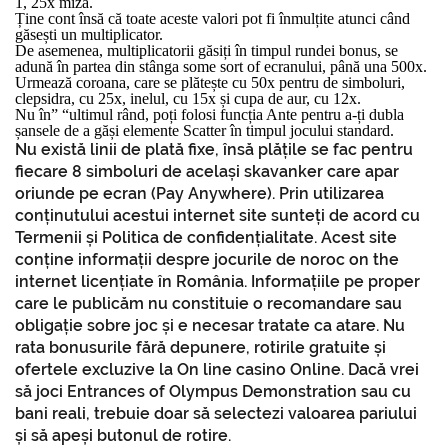
1, 25x miza.
Ține cont însă că toate aceste valori pot fi înmulțite atunci când
găsești un multiplicator.
De asemenea, multiplicatorii găsiți în timpul rundei bonus, se
adună în partea din stânga some sort of ecranului, până una 500x.
Urmează coroana, care se plătește cu 50x pentru de simboluri,
clepsidra, cu 25x, inelul, cu 15x și cupa de aur, cu 12x.
Nu în” “ultimul rând, poți folosi funcția Ante pentru a-ți dubla
șansele de a găși elemente Scatter în timpul jocului standard.
Nu există linii de plată fixe, însă plățile se fac pentru
fiecare 8 simboluri de același skavanker care apar
oriunde pe ecran (Pay Anywhere). Prin utilizarea
conținutului acestui internet site sunteți de acord cu
Termenii și Politica de confidențialitate. Acest site
conține informații despre jocurile de noroc on the
internet licențiate în România. Informațiile pe proper
care le publicăm nu constituie o recomandare sau
obligație sobre joc și e necesar tratate ca atare. Nu
rata bonusurile fără depunere, rotirile gratuite și
ofertele excluzive la On line casino Online. Dacă vrei
să joci Entrances of Olympus Demonstration sau cu
bani reali, trebuie doar să selectezi valoarea pariului
și să apeși butonul de rotire.