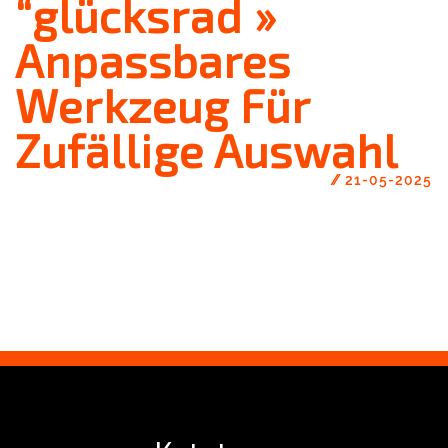
“glücksrad »
Anpassbares
Werkzeug Für
Zufällige Auswahl
//
21-05-2025