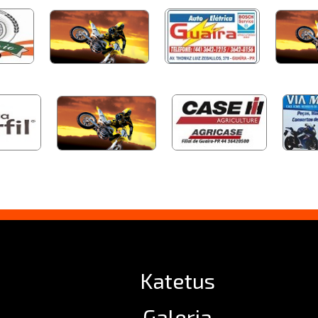
Katetus
Galeria