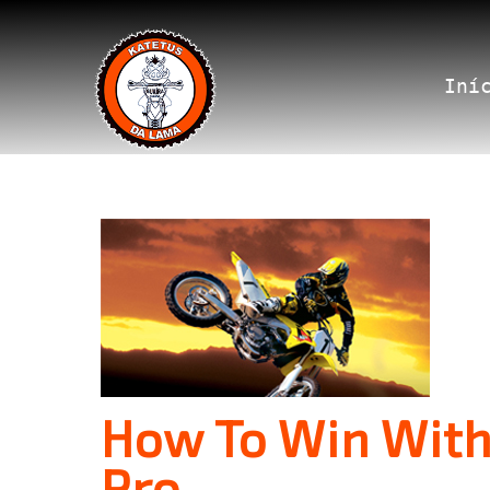
Iní
How To Win With 
Pro