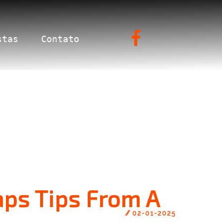
stas
Contato
aps Tips From A
//
02-01-2025