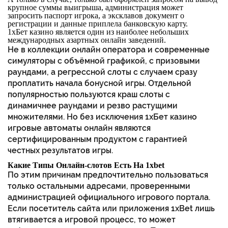
крупное суммы выигрыша, администрация может
запросить паспорт игрока, а эксклавов документ о
регистрации и данные приплела банковскую карту.
1хБет казино является один из наиболее небольших
международных азартных онлайн заведений.
Не в коллекции онлайн оператора и современные
симуляторы с объёмной графикой, с призовыми
раундами, а регрессной слоты с случаем сразу
проплатить начала бонусной игры. Отдельной
популярностью пользуются краш слоты с
динамичнее раундами и резво растущими
множителями. Но без исключения 1хБет казино
игровые автоматы онлайн являются
сертифицированным продуктом с гарантией
честных результатов игры.
Какие Типы Онлайн-слотов Есть На 1xbet
По этим причинам предпочтительно пользоваться
только остальными адресами, проверенными
администрацией официального игрового портала.
Если посетитель сайта или приложения 1xBet лишь
втягивается а игровой процесс, то может