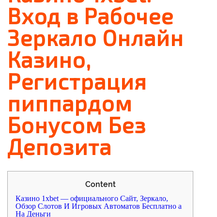
Вход в Рабочее
Зеркало Онлайн
Казино,
Регистрация
пиппардом
Бонусом Без
Депозита
Content
Казино 1xbet — официального Сайт, Зеркало,
Обзор Слотов И Игровых Автоматов Бесплатно а
На Деньги