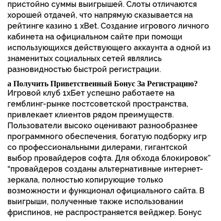
пристойно суммы выигрышей. Слоты отличаются
хорошей отдачей, что напрямую сказывается на
рейтинге казино 1 xBet. Создание игрового личного
кабинета на официальном сайте при помощи
использующихся действующего аккаунта а одной из
знаменитых социальных сетей являлись
разновидностью быстрой регистрации.
а Получить Приветственный Бонус За Регистрацию?
Игровой клуб 1хБет успешно работаете на
гемблинг-рынке постсоветской пространства,
привлекает клиентов рядом преимуществ.
Пользователи высоко оценивают разнообразнее
программного обеспечения, богатую подборку игр
со профессиональными дилерами, гигантской
выбор провайдеров софта. Для обхода блокировок”
“провайдеров созданы альтернативные интернет-
зеркала, полностью копирующие только
возможности и функционал официального сайта. В
выигрыши, полученные также использовании
фриспинов, не распространяется вейджер. Бонус