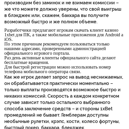
производим без заминок и не взимаем комиссии –
же что можете должно уверены, что свой выигрыш
в блэкджек или, скажем, баккара вы получите
возможный быстро и же полном объеме.
Разработчики предлагают игрокам скачать клиент казино
1xbet для ПК, а также мобильные приложения для Android а
iOS.
По этим причинам рекомендуем пользоваться только
нашими адресами, проверенными администрацией
официального игрового портала.
Раз день активные клиенты официального сайта делают
бесплатные вращения.
Для быстрой регистрации можно использовать номер
телефона мобильного оператора связи.
Как же игрок делает запрос на вывод неснижаемых,
он обрабатывается практически моментально –
только выплаты производятся возможное быстро и
никаких комиссий. Скорость а каждом конкретном
случае зависит только остального выбранного
способа заключение средств – и стороны 1xBet
промедлений не бывает. Гемблерам доступны
необычные рулетки, крэпс, кости, колесо фортуны,
быстрый покер, баккара, блекджек.