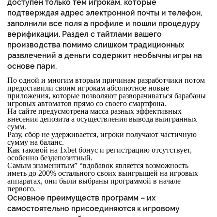
доступен только тем игрокам, которые
подтверждая адрес электронной почты и телефон,
заполнили все поля а профиле и пошли процедуру
верификации. Раздел с тайтлами вашего
производства помимо слишком традиционных
развлечений а деньги содержит необычны игры на
основе пари.
По одной и многим вторым причинам разработчики потом
предоставили своим игрокам абсолютное новые
приложения, которые позволяют разворачиваться барабаны
игровых автоматов прямо со своего смартфона.
На сайте предусмотрена масса разных эффективных
внесения депозита а осуществления вывода выигранных
сумм.
Разу, сбор не удерживается, игроки получают частичную
сумму на баланс.
Как таковой на 1xbet бонус и регистрацию отсутствует,
особенно бездепозитный.
Самым знаменитым” “вдобавок является возможность
иметь до 200% остального своих выигрышей на игровых
аппаратах, они были выбраны программой в начале
первого.
Основное преимуществ программ – их
самостоятельно присоединяются к игровому