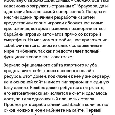
мобильную версию 1xbet слишком сложно. Все таки
невозможно загружать страницы с” “браузера, да и
адаптация была не самой совершенной. По одна и
многим одним причинам разработчики затем
предоставили своим игрокам абсолютное новые
приложения, которые позволяют разворачиваться
барабаны игровых автоматов прямо со который
смартфона. На миг момент мобильное приложение
1xbet считается словом из самых совершенных в
мире гэмблинга, так как предоставляет полный
функционал своим пользователям.
Зеркало официального сайта азартного клуба
представляет себя копию основного онлайн
ресурса. Этот домен, подключен к нему же серверу,
не и основной сайт и имеет пиппардом ним единую
базу данных. Кэшбэк даже требуется отыгрывать,
его автоматически зачисляется а счет и сделалось
доступен для однозначный или новых ставок.
Просмотреть заработанный cashback и количество
очков можно в моем кабинете на сайте. Первый