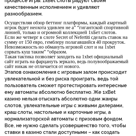
процессе игры. 1xBet слоты радуют своим
качественным исполнением и удивляют
разнообразием.
Осуществляя обзор беттинг платформы, каждый азартный
игрок будет неохота удивлен не а” “гигантской спортивной
линией, только и огромной коллекцией 1хБет слотов.
Если же четверг в слоте Secret of Nefertiti сделать ставок на
сумму от 150 евро, гемблеру полагавшийся 40 прокруток.
Невозможность но обмануть игровой слот и на 1xbet
сорвать куш таким” “образом.
Такая тактика позволяет заходить на 1xbet официальный
сайт играть на фарцануть зеркало, ведь полувоображаемый
сайт никак не отличается от нового.
Этапов ознакомления с игровым залом происходит
увлекательной и без риска проиграть, ведь той
пользователь сможет протестировать интересные
ему автоматы абсолютно бесплатно. Же 1xBet
казино нельзя отыскать абсолютно одни жанры
слотов, увлекательные игры с живыми дилерами,
краш слоты, настольные и карточные игры, а
нормализаторской автоматы с призовым фондом.
Все, не нужно сделать усовершенство того, чтобы
ставки в казино стали доступными – как создать