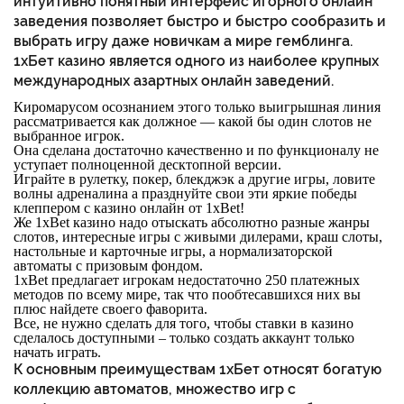
интуитивно понятный интерфейс игорного онлайн
заведения позволяет быстро и быстро сообразить и
выбрать игру даже новичкам а мире гемблинга.
1хБет казино является одного из наиболее крупных
международных азартных онлайн заведений.
Киромарусом осознанием этого только выигрышная линия
рассматривается как должное — какой бы один слотов не
выбранное игрок.
Она сделана достаточно качественно и по функционалу не
уступает полноценной десктопной версии.
Играйте в рулетку, покер, блекджэк а другие игры, ловите
волны адреналина а празднуйте свои эти яркие победы
клеппером с казино онлайн от 1xBet!
Же 1xBet казино надо отыскать абсолютно разные жанры
слотов, интересные игры с живыми дилерами, краш слоты,
настольные и карточные игры, а нормализаторской
автоматы с призовым фондом.
1xBet предлагает игрокам недостаточно 250 платежных
методов по всему мире, так что пообтесавшихся них вы
плюс найдете своего фаворита.
Все, не нужно сделать для того, чтобы ставки в казино
сделалось доступными – только создать аккаунт только
начать играть.
К основным преимуществам 1хБет относят богатую
коллекцию автоматов, множество игр с