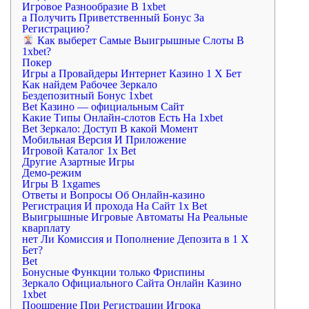
Игровое Разнообразие В 1xbet
а Получить Приветственный Бонус За
Регистрацию?
Как выберет Самые Выигрышные Слоты В
1xbet?
Покер
Игры а Провайдеры Интернет Казино 1 Х Бет
Как найдем Рабочее Зеркало
Бездепозитный Бонус 1xbet
Bet Казино — официальным Сайт
Какие Типы Онлайн-слотов Есть На 1xbet
Bet Зеркало: Доступ В какой Момент
Мобильная Версия И Приложение
Игровой Каталог 1x Bet
Другие Азартные Игры
Демо-режим
Игры В 1xgames
Ответы и Вопросы Об Онлайн-казино
Регистрация И прохода На Сайт 1x Bet
Выигрышные Игровые Автоматы На Реальные
кварплату
нет Ли Комиссия и Пополнение Депозита в 1 Х
Бет?
Bet
Бонусные Функции только Фриспины
Зеркало Официального Сайта Онлайн Казино
1xbet
Поощрение При Регистрации Игрока