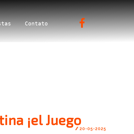
stas
Contato
ina ¡el Juego
//
20-05-2025