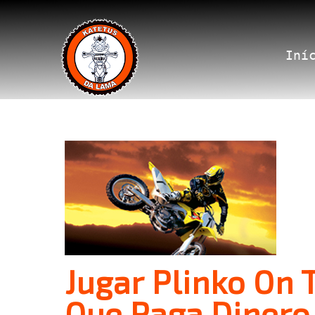
Iní
Jugar Plinko On 
Que Paga Dinero 