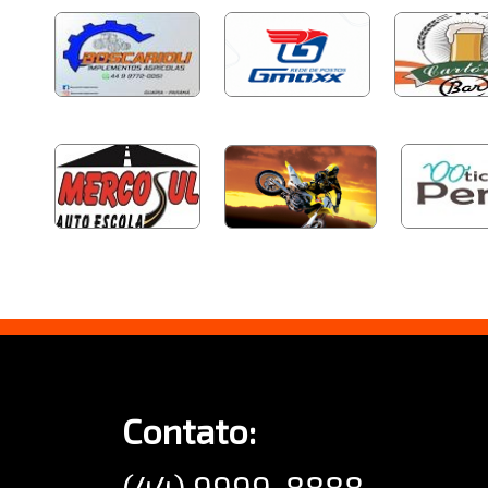
Contato:
(44) 9999-8888