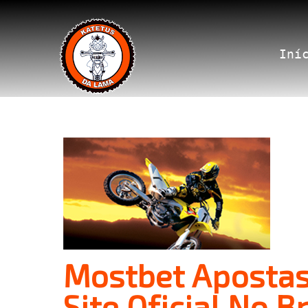
Iní
Mostbet Apostas
Site Oficial No 