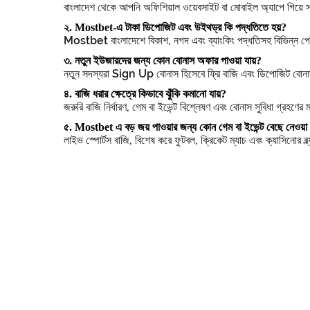
বাংলাদেশ থেকে আপনি অফিশিয়াল ওয়েবসাইট বা মোবাইল অ্যাপে গিয়ে
২. Mostbet-এ টাকা ডিপোজিট এবং উইথড্র কি পদ্ধতিতে হয়?
Mostbet বাংলাদেশে বিকাশ, নগদ এবং ব্যাংকিং পদ্ধতিসহ বিভিন্ন পেম
৩. নতুন ইউজারদের জন্য কোন বোনাস অফার পাওয়া যায়?
নতুন সদস্যরা Sign Up বোনাস হিসেবে ফ্রি বাজি এবং ডিপোজিট বোনাস
৪. বাজি ধরার ক্ষেত্রে কিভাবে ঝুঁকি কমানো যায়?
জরুরি বাজি নির্ধারণ, গেম বা ইভেন্ট বিশ্লেষণ এবং বোনাস সুবিধা গ্রহণ
৫. Mostbet এ বড় জয় পাওয়ার জন্য কোন গেম বা ইভেন্ট বেছে নেওয়
লাইভ স্পোর্টস বাজি, বিশেষ করে ফুটবল, ক্রিকেট ম্যাচ এবং ক্যাসিনোর