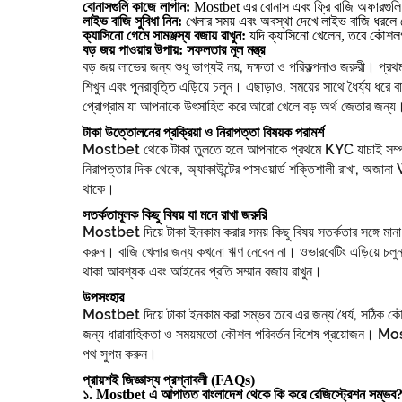
বোনাসগুলি কাজে লাগান:
Mostbet এর বোনাস এবং ফ্রি বাজি অফারগুলি 
লাইভ বাজি সুবিধা নিন:
খেলার সময় এবং অবস্থা দেখে লাইভ বাজি ধরলে 
ক্যাসিনো গেমে সামঞ্জস্য বজায় রাখুন:
যদি ক্যাসিনো খেলেন, তবে কৌশলগত
বড় জয় পাওয়ার উপায়: সফলতার মূল মন্ত্র
বড় জয় লাভের জন্য শুধু ভাগ্যই নয়, দক্ষতা ও পরিকল্পনাও জরুরী। প্
শিখুন এবং পুনরাবৃত্তি এড়িয়ে চলুন। এছাড়াও, সময়ের সাথে ধৈর্য্য ধ
প্রোগ্রাম যা আপনাকে উৎসাহিত করে আরো খেলে বড় অর্থ জেতার জন্য
টাকা উত্তোলনের প্রক্রিয়া ও নিরাপত্তা বিষয়ক পরামর্শ
Mostbet থেকে টাকা তুলতে হলে আপনাকে প্রথমে KYC যাচাই সম্পূর্ণ 
নিরাপত্তার দিক থেকে, অ্যাকাউন্টের পাসওয়ার্ড শক্তিশালী রাখা, অজান
থাকে।
সতর্কতামূলক কিছু বিষয় যা মনে রাখা জরুরি
Mostbet দিয়ে টাকা ইনকাম করার সময় কিছু বিষয় সতর্কতার সঙ্গে মানা উ
করুন। বাজি খেলার জন্য কখনো ঋণ নেবেন না। ওভারবেটিং এড়িয়ে চলু
থাকা আবশ্যক এবং আইনের প্রতি সম্মান বজায় রাখুন।
উপসংহার
Mostbet দিয়ে টাকা ইনকাম করা সম্ভব তবে এর জন্য ধৈর্য, সঠিক কৌশল
জন্য ধারাবাহিকতা ও সময়মতো কৌশল পরিবর্তন বিশেষ প্রয়োজন। Mos
পথ সুগম করুন।
প্রায়শই জিজ্ঞাস্য প্রশ্নাবলী (FAQs)
১. Mostbet এ আপাতত বাংলাদেশ থেকে কি করে রেজিস্ট্রেশন সম্ভব