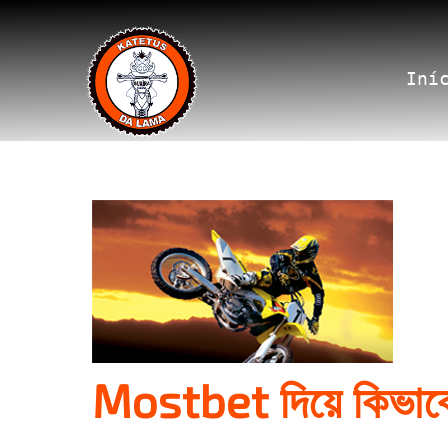
Iní
Mostbet দিয়ে কিভাবে ট