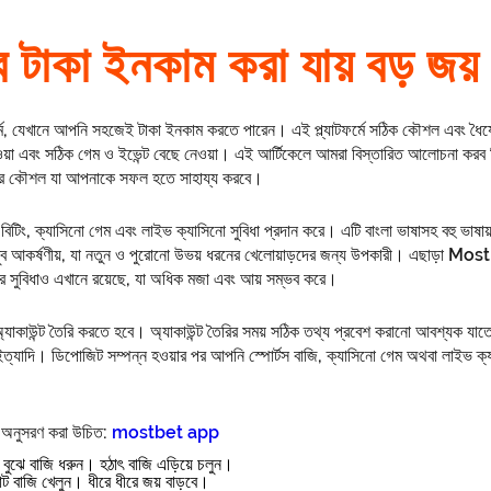
াকা ইনকাম করা যায় বড় জয় 
ম, যেখানে আপনি সহজেই টাকা ইনকাম করতে পারেন। এই প্ল্যাটফর্মে সঠিক কৌশল এবং ধৈর
 নেওয়া এবং সঠিক গেম ও ইভেন্ট বেছে নেওয়া। এই আর্টিকেলে আমরা বিস্তারিত আলোচনা করব
্যকর কৌশল যা আপনাকে সফল হতে সাহায্য করবে।
বিটিং, ক্যাসিনো গেম এবং লাইভ ক্যাসিনো সুবিধা প্রদান করে। এটি বাংলা ভাষাসহ বহু ভাষা
 আকর্ষণীয়, যা নতুন ও পুরোনো উভয় ধরনের খেলোয়াড়দের জন্য উপকারী। এছাড়া Mostb
বাজির সুবিধাও এখানে রয়েছে, যা অধিক মজা এবং আয় সম্ভব করে।
যাকাউন্ট তৈরি করতে হবে। অ্যাকাউন্ট তৈরির সময় সঠিক তথ্য প্রবেশ করানো আবশ্যক 
ফার ইত্যাদি। ডিপোজিট সম্পন্ন হওয়ার পর আপনি স্পোর্টস বাজি, ক্যাসিনো গেম অথবা লাইভ 
লো অনুসরণ করা উচিত:
mostbet app
বুঝে বাজি ধরুন। হঠাৎ বাজি এড়িয়ে চলুন।
ট বাজি খেলুন। ধীরে ধীরে জয় বাড়বে।