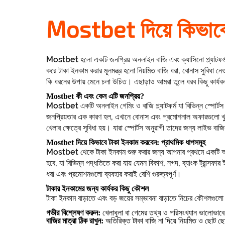
Mostbet দিয়ে কিভাবে ট
Mostbet হলো একটি জনপ্রিয় অনলাইন বাজি এবং ক্যাসিনো প্ল্যাটফর্
করে টাকা ইনকাম করার মূলমন্ত্র হলো নিয়মিত বাজি ধরা, বোনাস সুবিধা
কি ধরনের উপায় মেনে চলা উচিত। এছাড়াও আমরা তুলে ধরব কিছু কার
Mostbet কী এবং কেন এটি জনপ্রিয়?
Mostbet একটি অনলাইন গেমিং ও বাজি প্ল্যাটফর্ম যা বিভিন্ন স্পোর্টস 
জনপ্রিয়তার এক কারণ হল, এখানে বোনাস এবং প্রমোশনাল অফারগুলো খুব
খেলার ক্ষেত্রে সুবিধা হয়। যারা স্পোর্টস অনুরাগী তাদের জন্য লাইভ 
Mostbet দিয়ে কিভাবে টাকা ইনকাম করবেন: প্রাথমিক ধাপসমূহ
Mostbet থেকে টাকা ইনকাম শুরু করার জন্য আপনার প্রথমে একটি অ্
হবে, যা বিভিন্ন পদ্ধতিতে করা যায় যেমন বিকাশ, নগদ, ব্যাংক ট্রান্স
ধরা এবং প্রমোশনগুলো ব্যবহার করাই বেশি গুরুত্বপূর্ণ।
টাকার ইনকামের জন্য কার্যকর কিছু কৌশল
টাকা ইনকাম বাড়াতে এবং বড় জয়ের সম্ভাবনা বাড়াতে নিচের কৌশলগু
গভীর বিশ্লেষণ করুন:
খেলাধুলা বা গেমের তথ্য ও পরিসংখ্যান ভালোভাবে 
বাজির মাত্রা ঠিক রাখুন:
অতিরিক্ত টাকা বাজি না দিয়ে নিয়মিত ও ছোট ছো