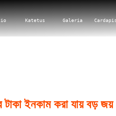
cio
Katetus
Galeria
Cardapi
াকা ইনকাম করা যায় বড় জয় 