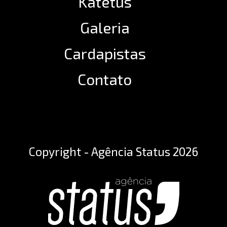
Katetus
Galeria
Cardapistas
Contato
Copyright - Agência Status 2026