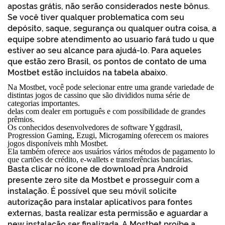
apostas grátis, não serão considerados neste bônus.
Se você tiver qualquer problematica com seu
depósito, saque, segurança ou qualquer outra coisa, a
equipe sobre atendimento ao usuario fará tudo u que
estiver ao seu alcance para ajudá-lo. Para aqueles
que estão zero Brasil, os pontos de contato de uma
Mostbet estão incluídos na tabela abaixo.
Na Mostbet, você pode selecionar entre uma grande variedade de
distintas jogos de cassino que são divididos numa série de
categorias importantes.
delas com dealer em português e com possibilidade de grandes
prêmios.
Os conhecidos desenvolvedores de software Yggdrasil,
Progression Gaming, Ezugi, Microgaming oferecem os maiores
jogos disponíveis mhh Mostbet.
Ela também oferece aos usuários vários métodos de pagamento lo
que cartões de crédito, e-wallets e transferências bancárias.
Basta clicar no ícone de download pra Android
presente zero site da Mostbet e prosseguir com a
instalação. É possível que seu móvil solicite
autorização para instalar aplicativos para fontes
externas, basta realizar esta permissão e aguardar a
new instalação ser finalizada. A Mostbet proíbe a