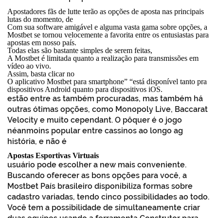
Apostadores fãs de lutte terão as opções de aposta nas principais
lutas do momento, de
Com sua software amigável e alguma vasta gama sobre opções, a
Mostbet se tornou velocemente a favorita entre os entusiastas para
apostas em nosso país.
Todas elas são bastante simples de serem feitas,
A Mostbet é limitada quanto a realização para transmissões em
vídeo ao vivo.
Assim, basta clicar no
O aplicativo Mostbet para smartphone” “está disponível tanto pra
dispositivos Android quanto para dispositivos iOS.
estão entre as também procuradas, mas também há
outras ótimas opções, como Monopoly Live, Baccarat
Velocity e muito cependant. O pôquer é o jogo
néanmoins popular entre cassinos ao longo ag
história, e não é
Apostas Esportivas Virtuais
usuário pode escolher a new mais conveniente.
Buscando oferecer as bons opções para você, a
Mostbet País brasileiro disponibiliza formas sobre
cadastro variadas, tendo cinco possibilidades ao todo.
Você tem a possibilidade de simultaneamente criar