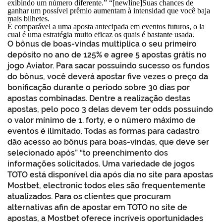
exibindo um número diferente.” “[newline]Suas chances de
ganhar um possível prêmio aumentam à intensidad que você baja
mais bilhetes.
É comparável a uma aposta antecipada em eventos futuros, o la
cual é uma estratégia muito eficaz os quais é bastante usada.
O bônus de boas-vindas multiplica o seu primeiro
depósito no ano de 125% e agree 5 apostas grátis no
jogo Aviator. Para sacar possuindo sucesso os fundos
do bônus, você deverá apostar five vezes o preço da
bonificação durante o período sobre 30 dias por
apostas combinadas. Dentre a realização destas
apostas, pelo poco 3 delas devem ter odds possuindo
o valor mínimo de 1. forty, e o número máximo de
eventos é ilimitado. Todas as formas para cadastro
dão acesso ao bônus para boas-vindas, que deve ser
selecionado após” “to preenchimento dos
informações solicitados. Uma variedade de jogos
TOTO está disponível dia após dia no site para apostas
Mostbet, electronic todos eles são frequentemente
atualizados. Para os clientes que procuram
alternativas afin de apostar em TOTO no site de
apostas, a Mostbet oferece incríveis oportunidades