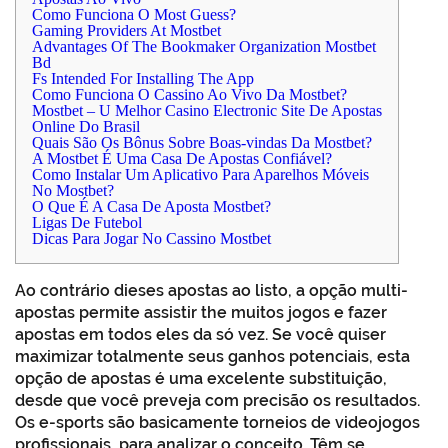
Como Funciona O Most Guess?
Gaming Providers At Mostbet
Advantages Of The Bookmaker Organization Mostbet
Bd
Fs Intended For Installing The App
Como Funciona O Cassino Ao Vivo Da Mostbet?
Mostbet – U Melhor Casino Electronic Site De Apostas
Online Do Brasil
Quais São Os Bônus Sobre Boas-vindas Da Mostbet?
A Mostbet É Uma Casa De Apostas Confiável?
Como Instalar Um Aplicativo Para Aparelhos Móveis
No Mostbet?
O Que É A Casa De Aposta Mostbet?
Ligas De Futebol
Dicas Para Jogar No Cassino Mostbet
Ao contrário dieses apostas ao listo, a opção multi-
apostas permite assistir the muitos jogos e fazer
apostas em todos eles da só vez. Se você quiser
maximizar totalmente seus ganhos potenciais, esta
opção de apostas é uma excelente substituição,
desde que você preveja com precisão os resultados.
Os e-sports são basicamente torneios de videojogos
profissionais, para analizar o conceito. Têm se