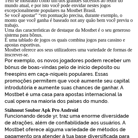
Têm se mostrado como um dos grandes sucessos ao redor do
mundo atual, e por isto você pode envidar nestes jogos
excepcionalmente populares na Mostbet Brasil.
Se você apostar” “em pontuação precisa, durante exemplo, o
monto que você ganha é baseado not any quão bem você previu o
trabajo.
Uma das características de destaque da Mostbet é o seu generoso
sistema para bônus.
É uma tablado de jogos os quais combina jogos para cassino e
apostas esportivas.
Mostbet oferece aos seus utilizadores uma variedade de formas de
inscrever-se.
Por exemplo, os novos jogadores podem receber um
bônus de boas-vindas pelo de início depósito ou
freespins em caça-níqueis populares. Essas
promoções permitem que você aumente seu capital
introdutória e aumente suas chances de ganhar. A
Mostbet é uma casa para apostas internacional la
cual opera na maioria dos países do mundo.
Stáhnout Soubor Apk Pro Android
Funcionando desde yr, traz uma enorme diversidade
de atrações, além de confiabilidade aos usuários. A
Mostbet oferece alguma variedade de métodos de
pagamento pra atender à tua base diversificada para