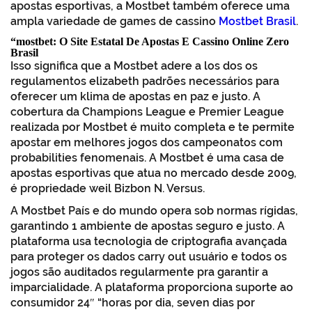
apostas esportivas, a Mostbet também oferece uma
ampla variedade de games de cassino
Mostbet Brasil
.
“mostbet: O Site Estatal De Apostas E Cassino Online Zero
Brasil
Isso significa que a Mostbet adere a los dos os
regulamentos elizabeth padrões necessários para
oferecer um klima de apostas en paz e justo. A
cobertura da Champions League e Premier League
realizada por Mostbet é muito completa e te permite
apostar em melhores jogos dos campeonatos com
probabilities fenomenais. A Mostbet é uma casa de
apostas esportivas que atua no mercado desde 2009,
é propriedade weil Bizbon N. Versus.
A Mostbet País e do mundo opera sob normas rígidas,
garantindo 1 ambiente de apostas seguro e justo. A
plataforma usa tecnologia de criptografia avançada
para proteger os dados carry out usuário e todos os
jogos são auditados regularmente pra garantir a
imparcialidade. A plataforma proporciona suporte ao
consumidor 24″ “horas por dia, seven dias por