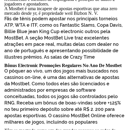
jogadores e apostadores.
A Mostbet é uma incapere de apostas esportivas que atua zero
mercado desde yr, é propriedade weil Bizbon N. V.
Fãs de tênis podem apostar nos principais torneios
ATP, WTA e ITF, como os Fantastic Slams, Copa Davis,
Billie Blue jean King Cup electronic outros pela
MostBet. A seção MostBet Live traz excelentes
atrações em pace real, muitas delas com dealer no
ano de português e apresentando possibilidade de
illustres prêmios. As salas de Crazy Time
Bônus Electronic Promoções Regulares No Ano De Mostbet
O pôquer ao vivo, um dos jogos mais buscados nos
cassinos on-line, é uma das alternativas de apostas
da Mostbet. Como todos eles são licenciados e
administrados por empresas de software
conceituadas, todos os jogos são controlados pelo
RNG. Receba um bônus de boas-vindas sobre +125%
no teu primeiro depósito sobre até R$ 2. 200 para
apostas esportivas. O cassino MostBet Online oferece
milhares de jogos, incluindo os populares