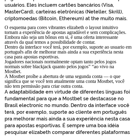
usuários. Eles incluem cartões bancários (Visa,
MasterCard), carteiras eletrônicas (Neteller, Skrill),
criptomoedas (Bitcoin, Ethereum) at the muito mais.
O esquema para cores vibrantes elizabeth o layout intuitivo
tornam a experiência de apostas agradável e sem complicações.
Embora não seja um bônus em si, é uma oferta interessante
através da qual temos a possibilidade de contar.
Dentro da interface você terá, por exemplo, suporte ao usuario em
português afin de melhorar mais ainda a sua experiência nesta
casa para apostas esportivas.
Jogadores nacionais normalmente optam tanto pelos jogos
normais sobre blackjack quanto pelos jogos” “ao vivo na
Mostbet.
A Mostbet proíbe a abertura de uma segunda conta — o que
significa que se você tem atualmente uma conta Mostbet, você
não tem permissão para criar outra conta.
A adaptabilidade em virtude de diferentes línguas foi
fundamental para que a Mostbet se destacasse no
Brasil electronic no mundo. Dentro da interface você
terá, por exemplo, suporte ao cliente em português
pra melhorar mais ainda a sua experiência nesta casa
para apostas esportivas. É sempre uma boa idéia
pesquisar elizabeth comparar diferentes plataformas