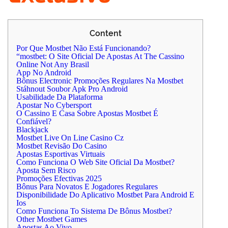
Content
Por Que Mostbet Não Está Funcionando?
“mostbet: O Site Oficial De Apostas At The Cassino
Online Not Any Brasil
App No Android
Bônus Electronic Promoções Regulares Na Mostbet
Stáhnout Soubor Apk Pro Android
Usabilidade Da Plataforma
Apostar No Cybersport
O Cassino E Casa Sobre Apostas Mostbet É
Confiável?
Blackjack
Mostbet Live On Line Casino Cz
Mostbet Revisão Do Casino
Apostas Esportivas Virtuais
Como Funciona O Web Site Oficial Da Mostbet?
Aposta Sem Risco
Promoções Efectivas 2025
Bônus Para Novatos E Jogadores Regulares
Disponibilidade Do Aplicativo Mostbet Para Android E
Ios
Como Funciona To Sistema De Bônus Mostbet?
Other Mostbet Games
Apostas Ao Vivo