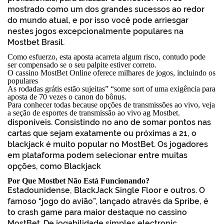
mostrado como um dos grandes sucessos ao redor
do mundo atual, e por isso você pode arriesgar
nestes jogos excepcionalmente populares na
Mostbet Brasil.
Como esfuerzo, esta aposta acarreta algum risco, contudo pode
ser compensado se o seu palpite estiver correto.
O cassino MostBet Online oferece milhares de jogos, incluindo os
populares
As rodadas grátis estão sujeitas” “some sort of uma exigência para
aposta de 70 vezes o canon do bônus.
Para conhecer todas because opções de transmissões ao vivo, veja
a seção de esportes de transmissão ao vivo ag Mostbet.
disponíveis. Consistindo no ano de somar pontos nas
cartas que sejam exatamente ou próximas a 21, o
blackjack é muito popular no MostBet. Os jogadores
em plataforma podem selecionar entre muitas
opções, como Blackjack
Por Que Mostbet Não Está Funcionando?
Estadounidense, BlackJack Single Floor e outros. O
famoso “jogo do avião”, lançado através da Spribe, é
to crash game para maior destaque no cassino
MostBet. De jogabilidade simples electronic