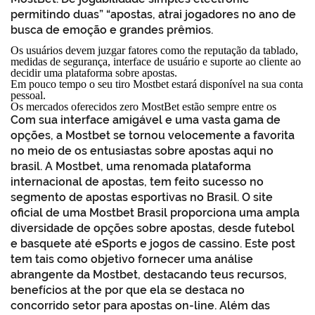
permitindo duas” “apostas, atrai jogadores no ano de
busca de emoção e grandes prêmios.
Os usuários devem juzgar fatores como the reputação da tablado,
medidas de segurança, interface de usuário e suporte ao cliente ao
decidir uma plataforma sobre apostas.
Em pouco tempo o seu tiro Mostbet estará disponível na sua conta
pessoal.
Os mercados oferecidos zero MostBet estão sempre entre os
Com sua interface amigável e uma vasta gama de
opções, a Mostbet se tornou velocemente a favorita
no meio de os entusiastas sobre apostas aqui no
brasil. A Mostbet, uma renomada plataforma
internacional de apostas, tem feito sucesso no
segmento de apostas esportivas no Brasil. O site
oficial de uma Mostbet Brasil proporciona uma ampla
diversidade de opções sobre apostas, desde futebol
e basquete até eSports e jogos de cassino. Este post
tem tais como objetivo fornecer uma análise
abrangente da Mostbet, destacando teus recursos,
benefícios at the por que ela se destaca no
concorrido setor para apostas on-line. Além das