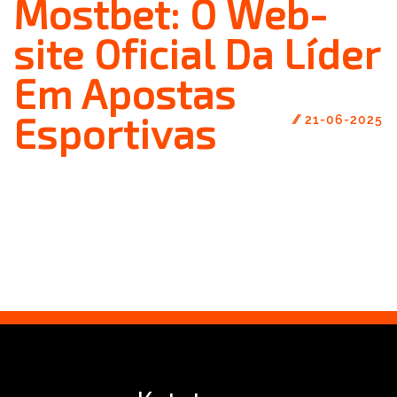
Mostbet: O Web-
site Oficial Da Líder
Em Apostas
Esportivas
//
21-06-2025