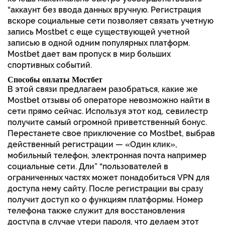
“аккаунт без ввода данных вручную. Регистрация
вскоре социальные сети позволяет связать учетную
запись Mostbet с еще существующей учетной
записью в одной одним популярных платформ.
Mostbet дает вам пропуск в мир больших
спортивных событий.
Способы оплаты Мостбет
В этой связи предлагаем разобраться, какие же
Mostbet отзывы об операторе невозможно найти в
сети прямо сейчас. Используя этот код, севилестр
получите самый огромной приветственный бонус.
Перестанете свое приключение со Mostbet, выбрав
действенный регистрации — «Один клик»,
мобильный телефон, электронная почта например
социальные сети. Дли” “пользователей в
ограниченных частях может понадобиться VPN для
доступа нему сайту. После регистрации вы сразу
получит доступ ко о функциям платформы. Номер
телефона также служит для восстановления
доступа в случае утери пароля, что делаем этот