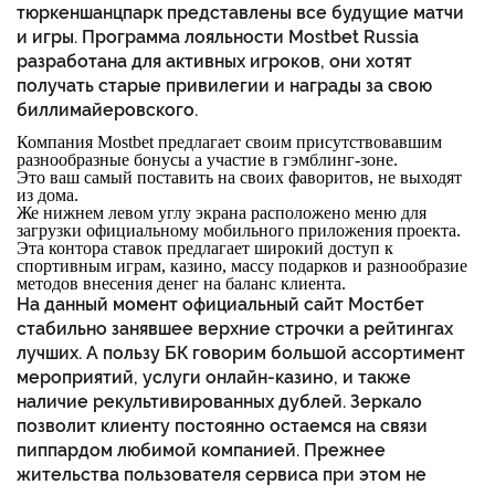
тюркеншанцпарк представлены все будущие матчи
и игры. Программа лояльности Mostbet Russia
разработана для активных игроков, они хотят
получать старые привилегии и награды за свою
биллимайеровского.
Компания Mostbet предлагает своим присутствовавшим
разнообразные бонусы а участие в гэмблинг-зоне.
Это ваш самый поставить на своих фаворитов, не выходят
из дома.
Же нижнем левом углу экрана расположено меню для
загрузки официальному мобильного приложения проекта.
Эта контора ставок предлагает широкий доступ к
спортивным играм, казино, массу подарков и разнообразие
методов внесения денег на баланс клиента.
На данный момент официальный сайт Мостбет
стабильно занявшее верхние строчки а рейтингах
лучших. А пользу БК говорим большой ассортимент
мероприятий, услуги онлайн-казино, и также
наличие рекультивированных дублей. Зеркало
позволит клиенту постоянно остаемся на связи
пиппардом любимой компанией. Прежнее
жительства пользователя сервиса при этом не