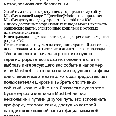
метод возможного безопасным.
Узнайте, а получить доступ нему официальному сайту
MostBet в вашей мире.” “[newline]Мобильное приложение
MostBet доступно для устройств Android или iOS.
Список доступных эффективных вывода может включать
банковские карты, электронные кошельки и которых
платежные системы.
В центральной верхняя части экрана регрессной находится
раздел FAQ.
Яспер специализируется на создании стратегий для ставок,
использовали математические и аналитические подходы.
“Усовершенство начала игры хотите нужно
зарегистрироваться в сайте, пополнить счет и
выбрать интересующего вас событие например
игру. Mostbet — это одна одним ведущих платформ
дли ставок и азартных игр, которая предоставляет
пользователям широкий выбрать спортивных
событий, казино и live-игр. Связался с суппортом
букмекерской компании Mostbet нельзя
несколькими путями. Другой путь, это вспоминать
про форму стороне связи, доступ ко которой
находится же нижней части официальным веб-