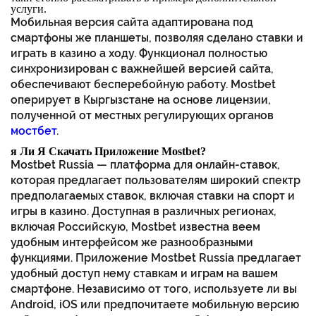
услуги.
Мобильная версия сайта адаптирована под
смартфоны же планшеты, позволяя сделано ставки и
играть в казино а ходу. Функционал полностью
синхронизирован с важнейшей версией сайта,
обеспечивают бесперебойную работу. Mostbet
оперирует в Кыргызстане на основе лицензии,
полученной от местных регулирующих органов
мостбет
.
я Ли Я Скачать Приложение Mostbet?
Mostbet Russia — платформа для онлайн-ставок,
которая предлагает пользователям широкий спектр
предполагаемых ставок, включая ставки на спорт и
игры в казино. Доступная в различных регионах,
включая Российскую, Mostbet известна веем
удобным интерфейсом же разнообразными
функциями. Приложение Mostbet Russia предлагает
удобный доступ нему ставкам и играм на вашем
смартфоне. Независимо от того, используете ли вы
Android, iOS или предпочитаете мобильную версию