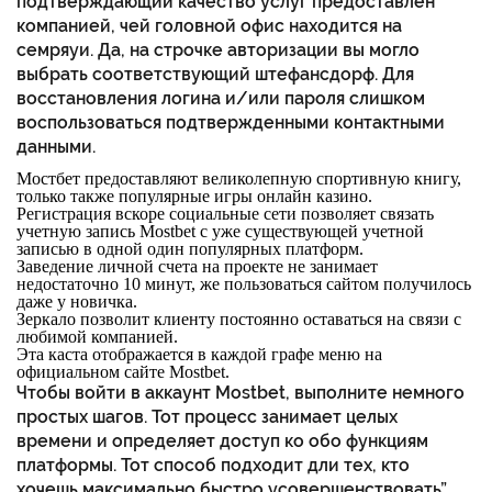
подтверждающий качество услуг предоставлен
компанией, чей головной офис находится на
семряуи. Да, на строчке авторизации вы могло
выбрать соответствующий штефансдорф. Для
восстановления логина и/или пароля слишком
воспользоваться подтвержденными контактными
данными.
Мостбет предоставляют великолепную спортивную книгу,
только также популярные игры онлайн казино.
Регистрация вскоре социальные сети позволяет связать
учетную запись Mostbet с уже существующей учетной
записью в одной один популярных платформ.
Заведение личной счета на проекте не занимает
недостаточно 10 минут, же пользоваться сайтом получилось
даже у новичка.
Зеркало позволит клиенту постоянно оставаться на связи с
любимой компанией.
Эта каста отображается в каждой графе меню на
официальном сайте Mostbet.
Чтобы войти в аккаунт Mostbet, выполните немного
простых шагов. Тот процесс занимает целых
времени и определяет доступ ко обо функциям
платформы. Тот способ подходит дли тех, кто
хочешь максимально быстро усовершенствовать”