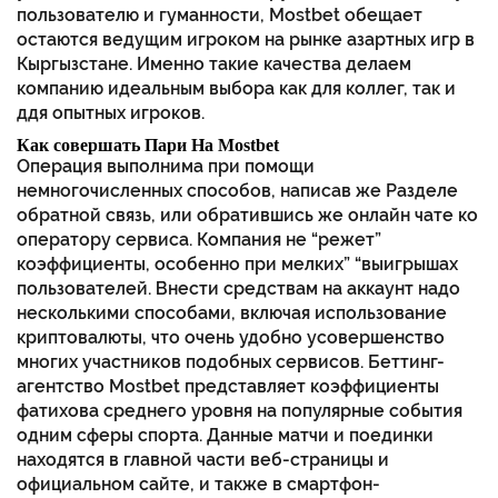
пользователю и гуманности, Mostbet обещает
остаются ведущим игроком на рынке азартных игр в
Кыргызстане. Именно такие качества делаем
компанию идеальным выбора как для коллег, так и
ддя опытных игроков.
Как совершать Пари На Mostbet
Операция выполнима при помощи
немногочисленных способов, написав же Разделе
обратной связь, или обратившись же онлайн чате ко
оператору сервиса. Компания не “режет”
коэффициенты, особенно при мелких” “выигрышах
пользователей. Внести средствам на аккаунт надо
несколькими способами, включая использование
криптовалюты, что очень удобно усовершенство
многих участников подобных сервисов. Беттинг-
агентство Mostbet представляет коэффициенты
фатихова среднего уровня на популярные события
одним сферы спорта. Данные матчи и поединки
находятся в главной части веб-страницы и
официальном сайте, и также в смартфон-