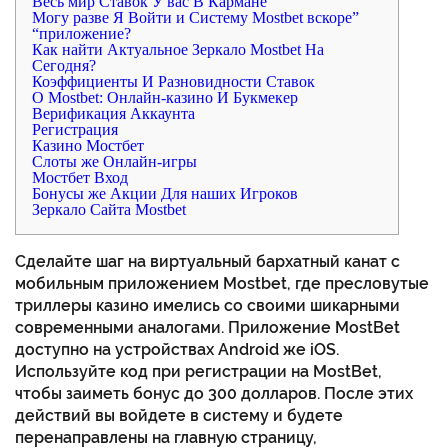
Весь мир Ставок У вас В Кармане
Могу разве Я Войти и Систему Mostbet вскоре”
“приложение?
Как найти Актуальное Зеркало Mostbet На
Сегодня?
Коэффициенты И Разновидности Ставок
О Mostbet: Онлайн-казино И Букмекер
Верификация Аккаунта
Регистрация
Казино Мостбет
Слоты же Онлайн-игры
Мостбет Вход
Бонусы же Акции Для наших Игроков
Зеркало Сайта Mostbet
Сделайте шаг на виртуальный бархатный канат с
мобильным приложением Mostbet, где пресловутые
триллеры казино имелись со своими шикарными
современными аналогами. Приложение MostBet
доступно на устройствах Android же iOS.
Используйте код при регистрации на MostBet,
чтобы заиметь бонус до 300 долларов. После этих
действий вы войдете в систему и будете
перенаправлены на главную страницу,