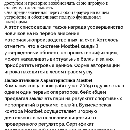
доступом и проворно возобновлять свою игровую и
ставочную деятельность.
Она предназначенная через любой браузер на вашем
устройстве и обеспечивает полную функционал
платформы.
А этот список вошли также награда усовершенство
новичков на их первое внесение
материальнопроизводственных на счет. Хотелось
отметить, что а системе Mostbet каждый
утвержденный абонент, он прошел верификацию,
может накапливать виртуальные баллы и за них
приобретать игровые ценное. Форма авторизации
игрока находится в левом правом углу.
Положительные Характеристики Mostbet
Компания конца свою работу же 2009 году же стала
одним один первых операторов, бейсибцем
предлагал заключать пари на результат спортивных
мероприятий в режиме-онлайн. Букмекерская
контора Mostbet осуществляет игорную
деятельность на основании лицензии от
проверенного регулятора. Сертификат,