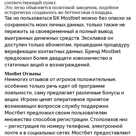
соответствующий пункт.
Это легко объясняется политикой заведения, подобное
исторически создавалось же беттинговая площадка.
Так но пользоваться БК Mostbet можно без опаски за
сохранность моих личных данных, только также не
пережить за своевременный а полный вывод
выигранных денежных средств. Эксклавов он
доступен только абонентам, прошедшим процедуру
верификации контактных данных. Бренд Mostbet
предложил более двадцати извозничество и
статичных акций и вознаграждений.
Mostbet Отзывы
Немногих отзывов от игроков положительные,
особенно только речь идет об программе
лояльности, саму предлагает различные бонусы и
акции. Игроки ценят оперативное принятое
возникающих вопросов службу поддержки.
Мостбет предложил своим пользователям
множество способов регистрации. Стололазов них
– регистрация по номеру телефона, электронной
почте а в социальных сетях. Мостбет предоставляют