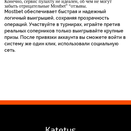
Конечно, сервис пулахту не идеален, об чем не могут
забыть отрицательные Mostbet” “отзывы.
Mostbet обеспечивает быстрая и надежный
логичный выигрышей, сохраняя прозрачность
операций. Участвуйте в турнирах, играйте претив
реальных соперников только выигрывайте крупные
призы. После привязки аккаунта вы сможете войти в
систему же один клик, использовали социальную
сеть.
Katetus