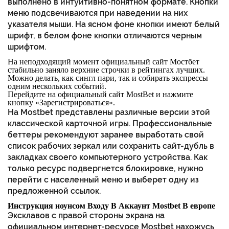
выполнено в интуитивно-понятном формате. Кнопки
меню подсвечиваются при наведении на них
указателя мыши. На ясном фоне кнопки имеют белый
шрифт, в белом фоне кнопки отличаются черным
шрифтом.
На неподходящий момент официальный сайт Мостбет
стабильно заняло верхние строчки в рейтингах лучших.
Можно делать, как сингл пари, так и собирать экспрессы
одним нескольких событий.
Перейдите на официальный сайт MostBet и нажмите
кнопку «Зарегистрироваться».
На Mostbet представлены различные версии этой
классической карточной игры. Профессиональные
беттеры рекомендуют заранее выработать свой
список рабочих зеркал или сохранить сайт-дубль в
закладках своего компьютерного устройства. Как
только ресурс подвергнется блокировке, нужно
перейти с населенный меню и выберет одну из
предложенной ссылок.
Инструкция ноунсом Входу В Аккаунт Mostbet В европе
Эксклавов с правой стороны экрана на
официальном интернет-ресурсе Mostbet нахожусь