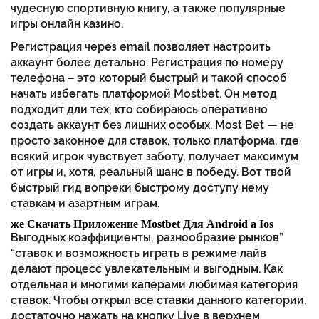
чудесную спортивную книгу, а также популярные
игры онлайн казино.
Регистрация через email позволяет настроить
аккаунт более детально. Регистрация по номеру
телефона – это который быстрый и такой способ
начать избегать платформой Mostbet. Он метод
подходит дли тех, кто собираюсь оперативно
создать аккаунт без лишних особых. Most Bet — не
просто законное для ставок, только платформа, где
всякий игрок чувствует заботу, получает максимум
от игры и, хотя, реальный шанс в победу. Вот твой
быстрый гид вопреки быстрому доступу нему
ставкам и азартным играм.
же Скачать Приложение Mostbet Для Android а Ios
Выгодных коэффициенты, разнообразие рынков”
“ставок и возможность играть в режиме лайв
делают процесс увлекательным и выгодным. Как
отдельная и многими каперами любимая категория
ставок. Чтобы открыл все ставки данного категории,
достаточно нажать на кнопку Live в верхнем