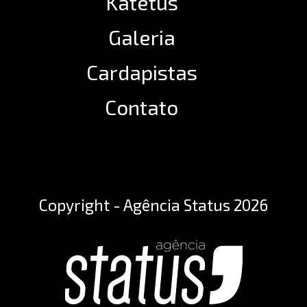
Katetus
Galeria
Cardapistas
Contato
Copyright - Agência Status 2026