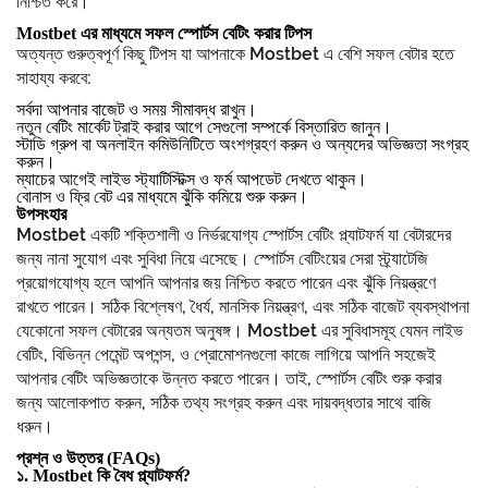
নিশ্চিত করে।
Mostbet এর মাধ্যমে সফল স্পোর্টস বেটিং করার টিপস
অত্যন্ত গুরুত্বপূর্ণ কিছু টিপস যা আপনাকে Mostbet এ বেশি সফল বেটার হতে
সাহায্য করবে:
সর্বদা আপনার বাজেট ও সময় সীমাবদ্ধ রাখুন।
নতুন বেটিং মার্কেট ট্রাই করার আগে সেগুলো সম্পর্কে বিস্তারিত জানুন।
স্টাডি গ্রুপ বা অনলাইন কমিউনিটিতে অংশগ্রহণ করুন ও অন্যদের অভিজ্ঞতা সংগ্রহ
করুন।
ম্যাচের আগেই লাইভ স্ট্যাটিস্টিক্স ও ফর্ম আপডেট দেখতে থাকুন।
বোনাস ও ফ্রি বেট এর মাধ্যমে ঝুঁকি কমিয়ে শুরু করুন।
উপসংহার
Mostbet একটি শক্তিশালী ও নির্ভরযোগ্য স্পোর্টস বেটিং প্ল্যাটফর্ম যা বেটারদের
জন্য নানা সুযোগ এবং সুবিধা নিয়ে এসেছে। স্পোর্টস বেটিংয়ের সেরা স্ট্র্যাটেজি
প্রয়োগযোগ্য হলে আপনি আপনার জয় নিশ্চিত করতে পারেন এবং ঝুঁকি নিয়ন্ত্রণে
রাখতে পারেন। সঠিক বিশ্লেষণ, ধৈর্য, মানসিক নিয়ন্ত্রণ, এবং সঠিক বাজেট ব্যবস্থাপনা
যেকোনো সফল বেটারের অন্যতম অনুষঙ্গ। Mostbet এর সুবিধাসমূহ যেমন লাইভ
বেটিং, বিভিন্ন পেমেন্ট অপশন্স, ও প্রোমোশনগুলো কাজে লাগিয়ে আপনি সহজেই
আপনার বেটিং অভিজ্ঞতাকে উন্নত করতে পারেন। তাই, স্পোর্টস বেটিং শুরু করার
জন্য আলোকপাত করুন, সঠিক তথ্য সংগ্রহ করুন এবং দায়বদ্ধতার সাথে বাজি
ধরুন।
প্রশ্ন ও উত্তর (FAQs)
১. Mostbet কি বৈধ প্ল্যাটফর্ম?