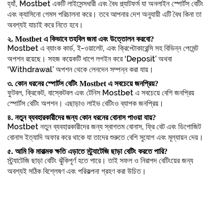
হ্যাঁ, Mostbet একটি লাইসেন্সধারী এবং বৈধ প্ল্যাটফর্ম যা অনলাইন স্পোর্টস বেটিং
এবং ক্যাসিনো গেমস পরিচালনা করে। তবে আপনার দেশ অনুযায়ী এটি বৈধ কিনা তা
অবশ্যই যাচাই করে নিতে হবে।
২. Mostbet এ কিভাবে তহবিল জমা এবং উত্তোলন করবো?
Mostbet এ ব্যাংক কার্ড, ই-ওয়ালেট, এবং ক্রিপ্টোকারেন্সি সহ বিভিন্ন পেমেন্ট
অপশন রয়েছে। সহজ কয়েকটি ধাপে লগইন করে ‘Deposit’ অথবা
‘Withdrawal’ অপশন থেকে লেনদেন সম্পন্ন করা যায়।
৩. কোন ধরনের স্পোর্টস বেটিং Mostbet এ সবচেয়ে জনপ্রিয়?
ফুটবল, ক্রিকেট, বাস্কেটবল এবং টেনিস Mostbet এ সবচেয়ে বেশি জনপ্রিয়
স্পোর্টস বেটিং অপশন। এছাড়াও লাইভ বেটিংও ব্যাপক জনপ্রিয়।
৪. নতুন ব্যবহারকারীদের জন্য কোন ধরনের বোনাস পাওয়া যায়?
Mostbet নতুন ব্যবহারকারীদের জন্য স্বাগতম বোনাস, ফ্রি বেট এবং ডিপোজিট
বোনাস ইত্যাদি অফার করে থাকে যা তাদের শুরুতে বেশি সুযোগ এবং মূল্যায়ন দেয়।
৫. আমি কি মারাত্মক ক্ষতি এড়াতে স্ট্র্যাটেজি ছাড়া বেটিং করতে পারি?
স্ট্র্যাটেজি ছাড়া বেটিং ঝুঁকিপূর্ণ হতে পারে। তাই সফল ও নিরাপদ বেটিংয়ের জন্য
অবশ্যই সঠিক বিশ্লেষণ এবং পরিকল্পনা গ্রহণ করা উচিত।