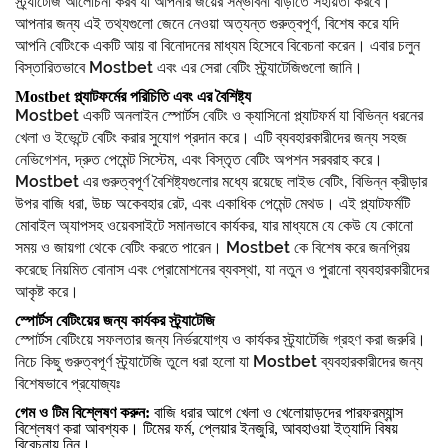
স্ট্র্যাটেজি আলোচনা করব যা আপনার জয়ের সম্ভাবনা বাড়াতে সহায়তা করবে।
আপনার জন্য এই তথ্যগুলো জেনে নেওয়া অত্যন্ত গুরুত্বপূর্ণ, বিশেষ করে যদি
আপনি বেটিংকে একটি আয় বা বিনোদনের মাধ্যম হিসেবে বিবেচনা করেন। এবার চলুন
বিস্তারিতভাবে Mostbet এবং এর সেরা বেটিং স্ট্র্যাটেজিগুলো জানি।
Mostbet প্ল্যাটফর্মের পরিচিতি এবং এর বৈশিষ্ট্য
Mostbet একটি অনলাইন স্পোর্টস বেটিং ও ক্যাসিনো প্ল্যাটফর্ম যা বিভিন্ন ধরনের
খেলা ও ইভেন্টে বেটিং করার সুযোগ প্রদান করে। এটি ব্যবহারকারীদের জন্য সহজ
নেভিগেশন, দ্রুত পেমেন্ট সিস্টেম, এবং বিস্তৃত বেটিং অপশন সরবরাহ করে।
Mostbet এর গুরুত্বপূর্ণ বৈশিষ্ট্যগুলোর মধ্যে রয়েছে লাইভ বেটিং, বিভিন্ন ক্রীড়ার
উপর বাজি ধরা, উচ্চ অকেবহার রেট, এবং একাধিক পেমেন্ট মেথড। এই প্ল্যাটফর্মটি
মোবাইল অ্যাপসহ ওয়েবসাইটে সমানভাবে কার্যকর, যার মাধ্যমে যে কেউ যে কোনো
সময় ও জায়গা থেকে বেটিং করতে পারেন। Mostbet কে বিশেষ করে জনপ্রিয়
করেছে নিয়মিত বোনাস এবং প্রোমোশনের ব্যবস্থা, যা নতুন ও পুরানো ব্যবহারকারীদের
আকৃষ্ট করে।
স্পোর্টস বেটিংয়ের জন্য কার্যকর স্ট্র্যাটেজি
স্পোর্টস বেটিংয়ে সফলতার জন্য নির্ভরযোগ্য ও কার্যকর স্ট্র্যাটেজি গ্রহণ করা জরুরি।
নিচে কিছু গুরুত্বপূর্ণ স্ট্র্যাটেজি তুলে ধরা হলো যা Mostbet ব্যবহারকারীদের জন্য
বিশেষভাবে প্রযোজ্যঃ
গেম ও টিম বিশ্লেষণ করুন:
বাজি ধরার আগে খেলা ও খেলোয়াড়দের পারফরম্যান্স
বিশ্লেষণ করা আবশ্যক। টিমের ফর্ম, প্লেয়ার ইনজুরি, আবহাওয়া ইত্যাদি বিষয়
বিবেচনায় নিন।