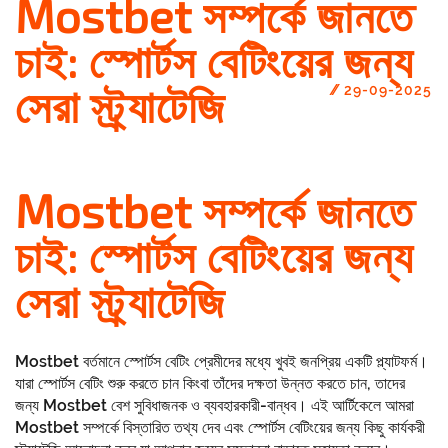
Mostbet সম্পর্কে জানতে
চাই: স্পোর্টস বেটিংয়ের জন্য
সেরা স্ট্র্যাটেজি
//
29-09-2025
Mostbet সম্পর্কে জানতে
চাই: স্পোর্টস বেটিংয়ের জন্য
সেরা স্ট্র্যাটেজি
Mostbet বর্তমানে স্পোর্টস বেটিং প্রেমীদের মধ্যে খুবই জনপ্রিয় একটি প্ল্যাটফর্ম।
যারা স্পোর্টস বেটিং শুরু করতে চান কিংবা তাঁদের দক্ষতা উন্নত করতে চান, তাদের
জন্য Mostbet বেশ সুবিধাজনক ও ব্যবহারকারী-বান্ধব। এই আর্টিকেলে আমরা
Mostbet সম্পর্কে বিস্তারিত তথ্য দেব এবং স্পোর্টস বেটিংয়ের জন্য কিছু কার্যকরী