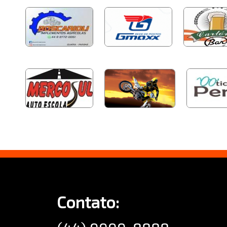
Contato: