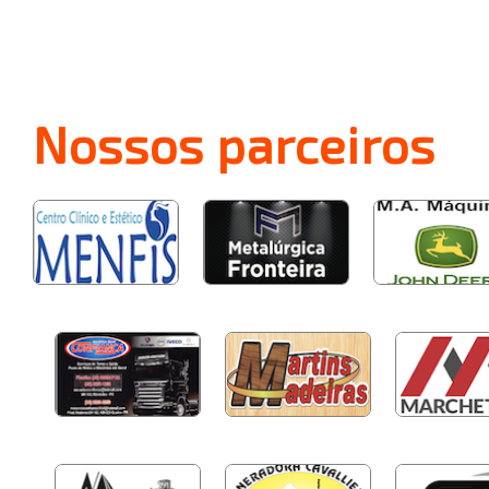
Nossos
parceiros