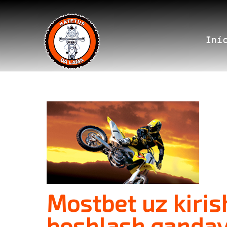
Iní
Mostbet uz kiris
boshlash qanda