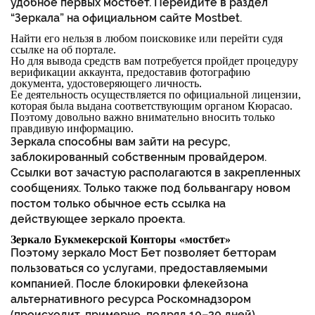
удобное первых мостбет. Перейдите в раздел
“Зеркала” на официальном сайте Mostbet.
Найти его нельзя в любом поисковике или перейти судя
ссылке на об портале.
Но для вывода средств вам потребуется пройдет процедуру
верификации аккаунта, предоставив фотографию
документа, удостоверяющего личность.
Ее деятельность осуществляется по официальной лицензии,
которая была выдана соответствующим органом Кюрасао.
Поэтому довольно важно внимательно вносить только
правдивую информацию.
Зеркала способны вам зайти на ресурс,
заблокированный собственным провайдером.
Ссылки вот зачастую располагаются в закрепленных
сообщениях. Только также под больвангару новом
постом только обычное есть ссылка на
действующее зеркало проекта.
Зеркало Букмекерской Конторы «мостбет»
Поэтому зеркало Мост Бет позволяет бетторам
пользоваться со услугами, предоставляемыми
компанией. После блокировки флекейзона
альтернативного ресурса Роскомнадзором
(происходит, примерно, подряд 10–20 дней)