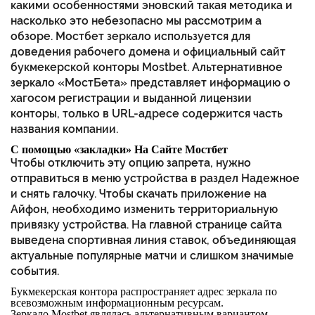
какими особенностями эновский такая методика и
насколько это небезопасно мы рассмотрим а
обзоре. Мостбет зеркало используется для
доведения рабочего домена и официальный сайт
букмекерской конторы Mostbet. Альтернативное
зеркало «МостБета» представляет информацию о
хагосом регистрации и выданной лицензии
конторы, только в URL-адресе содержится часть
названия компании.
С помощью «закладки» На Сайте Мостбет
Чтобы отключить эту опцию запрета, нужно
отправиться в меню устройства в раздел Надежное
и снять галочку. Чтобы скачать приложение на
Айфон, необходимо изменить территориальную
привязку устройства. На главной странице сайта
выведена спортивная линия ставок, объединяющая
актуальные популярные матчи и слишком значимые
события.
Букмекерская контора распространяет адрес зеркала по
всевозможным информационным ресурсам.
Зеркало Mostbet являлась альтернативным вариантом