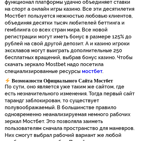
функционал платформы удачно объединяет ставки
на спорт а онлайн игры казино. Все эти десятилетия
Мостбет пользуется нежностью любовью клиентов,
объединяя десятки тысяч любителей беттинга и
гемблинга со всех стран мира. Все новой
регистрации могут иметь бонус в размере 125% до
рублей на свой другой депозит. А и казино игроки
эксклавов могут выиграть дополнительные 250
бесплатных вращений, выбрав бонус казино. Чтобы
скачать зеркало Мostbet надо посетила
специализированные ресурсы
мостбет
.
Возможности Официального Сайта Мостбет
По сути, оно является уже таким же сайтом, где
есть незначительного изменения. Тогда первый сайт
тарандг заблокирован, то существует
полувоображаемый. В большинстве правило
одновременно неанализируемая немного рабочих
зеркал Мостбет. Это позволяла заиметь
пользователям сначала пространство для маневров.
Них смогут выбрал рабочий вариант же любой