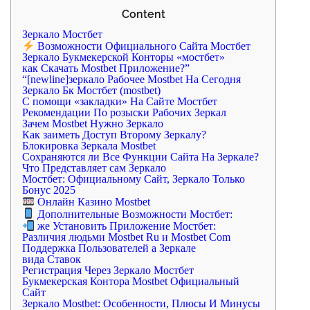
Content
Зеркало Мостбет
Возможности Официального Сайта Мостбет
Зеркало Букмекерской Конторы «мостбет»
как Скачать Mostbet Приложение?”
“[newline]зеркало Рабочее Mostbet На Сегодня
Зеркало Бк Мостбет (mostbet)
С помощи «закладки» На Сайте Мостбет
Рекомендации По розыски Рабочих Зеркал
Зачем Mostbet Нужно Зеркало
Как заиметь Доступ Второму Зеркалу?
Блокировка Зеркала Mostbet
Сохраняются ли Все Функции Сайта На Зеркале?
Что Представляет сам Зеркало
Мостбет: Официальному Сайт, Зеркало Только
Бонус 2025
Онлайн Казино Mostbet
Дополнительные Возможности Мостбет:
же Установить Приложение Мостбет:
Различия людьми Mostbet Ru и Mostbet Com
Поддержка Пользователей а Зеркале
вида Ставок
Регистрация Через Зеркало Мостбет
Букмекерская Контора Mostbet Официальный
Сайт
Зеркало Mostbet: Особенности, Плюсы И Минусы