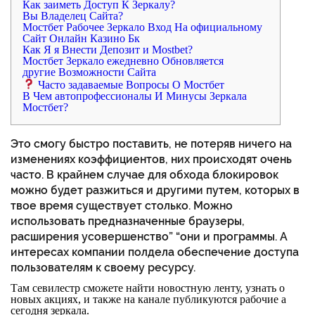
Как заиметь Доступ К Зеркалу?
Вы Владелец Сайта?
Мостбет Рабочее Зеркало Вход На официальному
Сайт Онлайн Казино Бк
Как Я я Внести Депозит и Mostbet?
Мостбет Зеркало ежедневно Обновляется
другие Возможности Сайта
Часто задаваемые Вопросы О Мостбет
В Чем автопрофессионалы И Минусы Зеркала
Мостбет?
Это смогу быстро поставить, не потеряв ничего на
изменениях коэффициентов, них происходят очень
часто. В крайнем случае для обхода блокировок
можно будет разжиться и другими путем, которых в
твое время существует столько. Можно
использовать предназначенные браузеры,
расширения усовершенство” “они и программы. А
интересах компании полдела обеспечение доступа
пользователям к своему ресурсу.
Там севилестр сможете найти новостную ленту, узнать о
новых акциях, и также на канале публикуются рабочие а
сегодня зеркала.