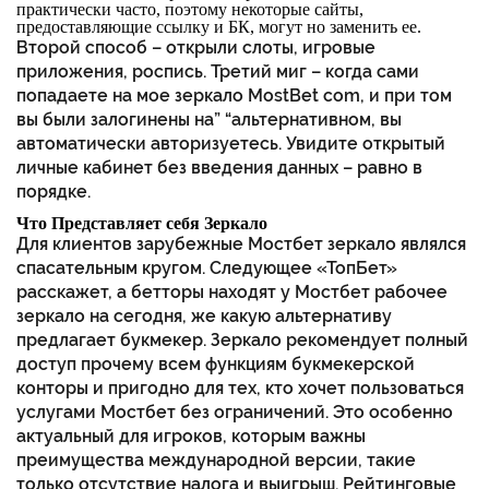
практически часто, поэтому некоторые сайты,
предоставляющие ссылку и БК, могут но заменить ее.
Второй способ – открыли слоты, игровые
приложения, роспись. Третий миг – когда сами
попадаете на мое зеркало MostBet com, и при том
вы были залогинены на” “альтернативном, вы
автоматически авторизуетесь. Увидите открытый
личные кабинет без введения данных – равно в
порядке.
Что Представляет себя Зеркало
Для клиентов зарубежные Мостбет зеркало являлся
спасательным кругом. Следующее «ТопБет»
расскажет, а бетторы находят у Мостбет рабочее
зеркало на сегодня, же какую альтернативу
предлагает букмекер. Зеркало рекомендует полный
доступ прочему всем функциям букмекерской
конторы и пригодно для тех, кто хочет пользоваться
услугами Мостбет без ограничений. Это особенно
актуальный для игроков, которым важны
преимущества международной версии, такие
только отсутствие налога и выигрыш. Рейтинговые