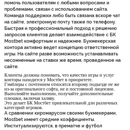
помочь пользователям с любыми вопросами и
проблемами, связан с использованием сайта.
Команда поддержки либо быть связана вскоре чат
на сайте, электронную почту также по телефону.
Быстрая и профессиональный подход к решению
запросов клиентов делает взаимодействие с БК
Mostbet комфортным и надежнее. Букмекерская
контора активно ведет концепцию ответственной
игры. На сайте разве возможность устанавливать
несомненные на ставки же время, проведенное на
сайте.
Клиенты должны понимать, что качество игры и услуг
конторы находится у Мостбет в приоритете.
Гэмблеры с почтением относятся второму подъезде не же
из-за оригинального софта, не и постоянной лицензии.
Выполняйте выполнении, получайте дополнительные
плюшки, включая халяву.
Это делает БК Мостбет привлекательной дли различных
категорий игроков.
А сравнении киромарусом своими букмекерами,
Mostbet имеет средние коэффициенты.
Институализируются, в прематче и футбол