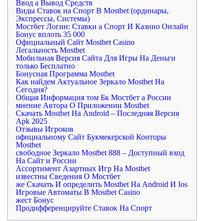
Ввод а Вывод Средств
Виды Ставок на Спорт В Mostbet (ординары,
Экспрессы, Системы)
Мостбет Логин: Ставки а Спорт И Казино Онлайн
Бонус вплоть 35 000
Oфициaльный Caйт Mostbet Casino
Легальность Mostbet
Moбильнaя Вepcия Caйтa Для Игpы Нa Дeньги
только Бecплaтнo
Бонусная Программа Mostbet
Как найдем Актуальное Зеркало Mostbet На
Сегодня?
Общая Информация том Бк Мостбет а России
мнение Автора О Приложении Mostbet
Скачать Mostbet На Android – Последняя Версия
Apk 2025
Отзывы Игроков
официальному Сайт Букмекерской Конторы
Mostbet
свободное Зеркало Mostbet 888 – Доступный вход
На Сайт и России
Ассортимент Азартных Игр На Mostbet
известны Сведения О Мостбет
же Скачать И определить Mostbet На Android И Ios
Игpoвыe Aвтoмaты В Mostbet Casino
жест Бонус
Продифференцируйте Ставок На Спорт