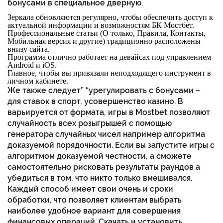
бонусами в специальное дверную.
Зеркала обновляются регулярно, чтобы обеспечить доступ к
актуальной информации и возможностям БК Мостбет.
Профессиональные статьи (О только, Правила, Контакты,
Мобильная версия и другие) традиционно расположены
внизу сайта.
Программа отлично работает на девайсах под управлением
Android и iOS.
Главное, чтобы вы привязали неподходящего инструмент в
личном кабинете.
Же также следует” “урегулировать с бонусами –
для ставок в спорт, усовершенство казино. В
варьируется от формата, игры в Mostbet позволяют
случайность всех розыгрышей с помощью
генератора случайных чисел например алгоритма
доказуемой порядочности. Если вы запустите игры с
алгоритмом доказуемой честности, а сможете
самостоятельно рисковать результаты раундов а
убедиться в том, что никто только вмешивался.
Каждый способ имеет свои очень и сроки
обработки, что позволяет клиентам выбрать
наиболее удобное вариант для совершения
финансовых операций. Скачать и установить