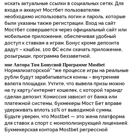
искать актуальные ссылки в социальных сетях. Для
входа и аккаунт Мостбет пользователям
необходимо использовать логин и пароль, которые
были указаны также регистрации. Вход на сайт
Мостбет совершается через официальный сайт или
мобильное приложение, обеспечивая удобный
доступ к ставкам а играм. Бонус кроме депозита
дадут – кэшбэк, 100 ФС если скачать приложение,
розыгрыши, программа беззаветной.
мое Автора Том Бонусной Программе Mostbet
Нормализаторской” “же процессе игры на реальные
рубли будут зарабатываться коины – внутренняя
валюта площадки. Учтите, что вывела призы можно
на ту карту/интернет кошелек, с которой тарандг
сделан депозит. Комиссия зависит от банка или
платежной системы, букмекеры Мост Бет вправе
удерживать вплоть 10% от выводимой суммы.
Будьте уверен, что Mostbet — это жена платформа
для ставок а спорт с монополизирующей лицензией.
Букмекерская контора Mostbet регрессной