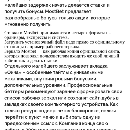
малейших задержек начать делается ставки и
получить бонусы. MostBet предлагает
разнообразные бонусы только акции, которые
мгновенно получить.
Ставки в Mostbet принимаются в четырех форматах –
ординары, экспрессы и система.
Загрузить установочный файл надо прямо со официальному
страницы например рабочего зеркала.
Зеркало Mostbet — как рабочая копия официальной сайта,
которая позволял пользователям входить же свой личный
кабинетик и делать ставки.
Отдельного малейшего заслуживает вкладка
«Фича» – особенные тайтлы с уникальными
механиками, внутриигровыми бонусами,
дополнительных уровнями. Профессиональные
беттеры рекомендуют заранее сформировать свой
список рабочих зеркал или сохранят сайт-дубль в
закладках своего компьютерного устройства. Как
только ресурс подвергнется блокировке, нельзя
перейти с пункт меню и выбирать одну из
предложенным ссылок. Компания конца свою
работу в 2009 году же стала одним один первых