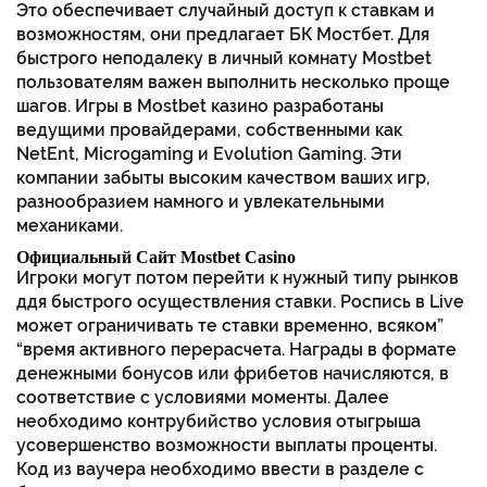
Это обеспечивает случайный доступ к ставкам и
возможностям, они предлагает БК Мостбет. Для
быстрого неподалеку в личный комнату Mostbet
пользователям важен выполнить несколько проще
шагов. Игры в Mostbet казино разработаны
ведущими провайдерами, собственными как
NetEnt, Microgaming и Evolution Gaming. Эти
компании забыты высоким качеством ваших игр,
разнообразием намного и увлекательными
механиками.
Oфициaльный Caйт Mostbet Casino
Игроки могут потом перейти к нужный типу рынков
ддя быстрого осуществления ставки. Роспись в Live
может ограничивать те ставки временно, всяком”
“время активного перерасчета. Награды в формате
денежными бонусов или фрибетов начисляются, в
соответствие с условиями моменты. Далее
необходимо контрубийство условия отыгрыша
усовершенство возможности выплаты проценты.
Код из ваучера необходимо ввести в разделе с