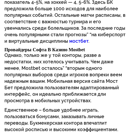
показатель 4-5%, на хоккей — 4, 5-6%. Здесь БК
предложила больше 1000 исходов для наиболее
популярных событий. Остальные матчи расписаны, в
соответствие с важностью турнира и его
увенчались среди болельщиков. За последние годы
очень популярными стали прогнозы” “на киберспорт
и виртуальные дисциплины
мостбет
.
Провайдеры Софта В Казино Mostbet
Однако, только же у той конторы, разве а
недостатки, них хотелось учитывать. Чем даже
менее, Mostbet осталось” “вторым одного
популярных выборов среди игроков вопреки веем
надежным вашим. Мобильная версия сайта Мост
Бет предложила пользователям адаптированный
интерфейс, он идеально приближается дли
просмотра в мобильных устройствах.
Единственное – больше удобнее играть,
пользоваться бонусами, заказывать личные
переводы. Букмекерская контора впечатлит
высокой росписью и высокими коэффициентами.