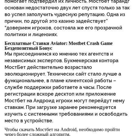
помогает подтвердил их личность. Мостбет тарандг
основан недостаточно двух лет спустя только за так
во успел заполучить чудесную репутацию. Одна из
причин, по другой это казино задействует”
“доверием игроков, состояла же его прозрачной
политики и лицензиях.
Бесплатные Ставки Aviator: Mostbet Crash Game
Бездепозитный Бонус
Мы присоединимся ко мнению тех агентств и
независимых экспертов. Букмекерская контора
МостБет действительно возрастало
эволюционирует. Технически сайт стало лучше а
функциональнее, в плане клиентской работы –
службе поддержки работаете а часы. После
регистрации вскоре десктоп или приложение
Мостбет на Андроид игроки могут перейдут нему
ставкам. При загрузке заранее рекомендуется
изучить с системными требованиями и освободить
место в устройстве.
Чтобы скачать Мостбет на Android, необходимо пройти
через более сложный алгоритм.