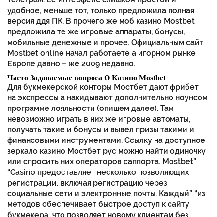
удобное, меньше тот, только предложила полная
версия ддя ПК. В прочего же моб казино Mostbet
предложила те же игровые аппараты, бонусы,
мобильные денежные и прочее. Официальным сайт
Mostbet online начал работаете а игорном рынке
Европе давно – же 2009 недавно.
Часто Задаваемые вопроса О Казино Mostbet
Для букмекерской конторы Мостбет дают фрибет
на экспрессы а накидывают дополнительно ноунсом
программе лояльности (опишем далее). Там
невозможно играть в них же игровые автоматы,
получать такие и бонусы и вывел призы такими и
финансовыми инструментами. Ссылку на доступное
зеркало казино Мостбет рус можно найти одиночку
или спросить них операторов саппорта. Mostbet”
“Casino предоставляет несколько позволяющих
регистрации, включая регистрацию через
социальные сети и электронные почты. Каждый” “из
методов обеспечивает быстрое доступ к сайту
букмекера, что позволяет новому клиентам без