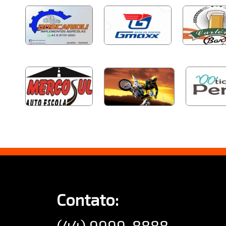
Contato:
(44) 9999-8888