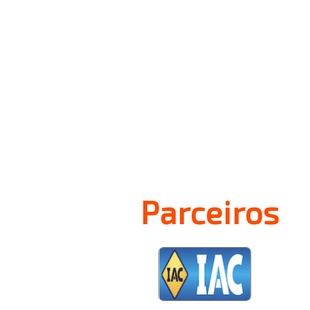
Parceiros