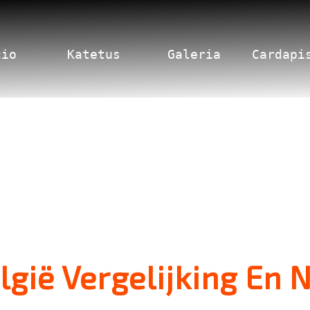
cio
Katetus
Galeria
Cardapi
lgië Vergelijking En 