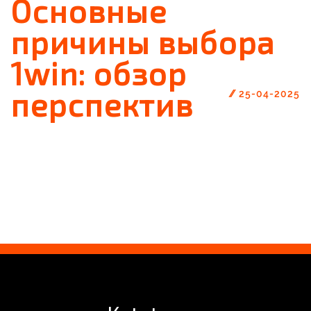
Основные
причины выбора
1win: обзор
перспектив
//
25-04-2025