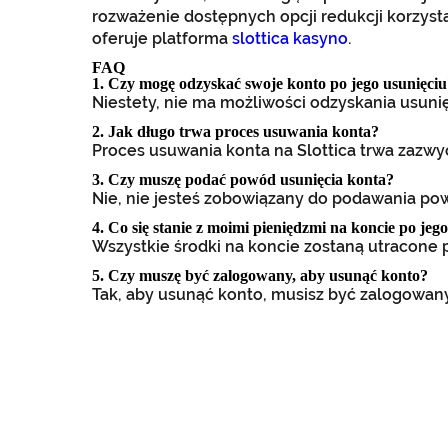
rozważenie dostępnych opcji redukcji korzysta
oferuje platforma
slottica kasyno
.
FAQ
1. Czy mogę odzyskać swoje konto po jego usunięciu
Niestety, nie ma możliwości odzyskania usunię
2. Jak długo trwa proces usuwania konta?
Proces usuwania konta na Slottica trwa zazwycz
3. Czy muszę podać powód usunięcia konta?
Nie, nie jesteś zobowiązany do podawania po
4. Co się stanie z moimi pieniędzmi na koncie po jeg
Wszystkie środki na koncie zostaną utracone p
5. Czy muszę być zalogowany, aby usunąć konto?
Tak, aby usunąć konto, musisz być zalogowany