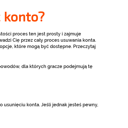
ć konto?
ości proces ten jest prosty i zajmuje
adzi Cię przez cały proces usuwania konta.
opcje, które mogą być dostępne. Przeczytaj
powodów, dla których gracze podejmują tę
usunięciu konta. Jeśli jednak jesteś pewny,