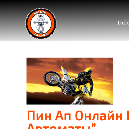
Iní
Пин Ап Онлайн 
Автоматы”