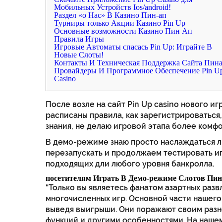
Мобильных Устройств Ios/android!
Раздел «о Нас» В Казино Пин-ап
Турниры только Акции Казино Pin Up
Основные возможности Казино Пин Ап
Правила Игры
Игровые Автоматы спасась Pin Up: Играйте В
Новые Слоты!
Контакты И Техническая Поддержка Сайта Пин
Провайдеры И Программное Обеспечение Pin U
Casino
После возле на сайт Pin Up casino нового и
расписаны правила, как зарегистрироваться
знания, не делаю игровой этапа более комф
В демо-режиме знаю просто наслаждаться лю
перезапускать и продолжаем тестировать и
подходящих дли любого уровня банкролла.
посетителям Играть В Демо-режиме Слотов Пи
“Только вы являетесь фанатом азартных раз
многочисленных игр. Основной части нашего
выведя выигрыши. Они поражают своим разн
функций и другими особенностями. На наше