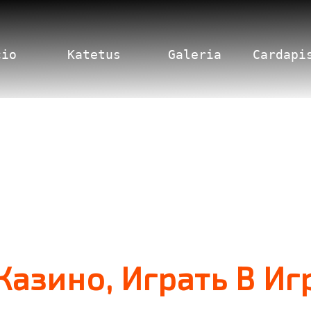
cio
Katetus
Galeria
Cardapi
Казино, Играть В И