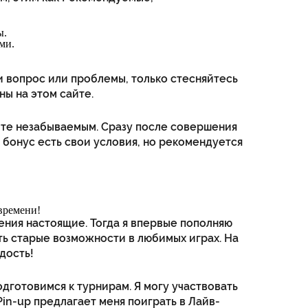
ы.
ми.
и вопрос или проблемы, только стесняйтесь
ы на этом сайте.
йте незабываемым. Сразу после совершения
 бонус есть свои условия, но рекомендуется
времени!
ления настоящие. Тогда я впервые пополняю
ить старые возможности в любимых играх. На
дость!
одготовимся к турнирам. Я могу участвовать
in-up предлагает меня поиграть в Лайв-