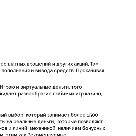
бесплатных вращений и других акций. Там
ы пополнения и вывода средств. Прокачивая
Играю и виртуальные деньги, того
жидает разнообразие любимых игр казино,
ный выбор, который занимает более 1500
ты на реальные деньги, которые позволяют
ов и линий, механикой, наличием бонусных
м, этим как Рекомендуемые,