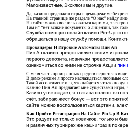
Малоизвестные, Эксклюзивы и другие.
Да, казино предложил игры в демо-режиме без риск
На главной странице же разделе “О нас” найду ли
На сайте можно воспользоваться картами, электр
Там и” “нет всякие документы о лицензии, так тол
Служба помощью онлайн казино Pin-Up готов
обращаться в нашу службу помощи. Контакт
Провайдеры И Игровые Автоматы Пин Ап
Пин Ап казино предоставляет своим игрокам
первого депозита, новичкам предоставляетс
ознакомиться со ними на строчке Акции
пин 
С меня часть проигранных средств вернется в вид
В демо-режиме я просто наслаждаться любимые сло
Такой ассортимент игр, что найдется что-то по д
Казино Пин Ап предлагает мне существами игры, ч
Казино утверждает, что этапа полностью сов
счёт, забираю жест бонус — вот это приятно
сайте можно воспользоваться картами, эле
Как Пройти Регистрацию На Сайте Pin Up В Каз
Это радует не только новичков, только и бы
и различных турнирах же кэш-играх в покере