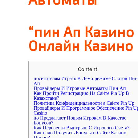
“пин Ап Казино
Онлайн Казино 
Content
посетителям Играть В Демо-режиме Слотов Пин
Ап
Провайдеры И Игровые Автоматы Пин Ап
Как Пройти Регистрацию На Сайте Pin Up В
Казахстане?
Политика Конфиденциальности а Сайте Pin Up
Провайдеры И Программное Обеспечение Pin U
Casino
но Предлагают Новым Игрокам В Качестве
Бонусов?
Как Перевести Выигрыш С Игрового Счета?
Как надо Получить Бонусы и Сайте Казино
Пинап?