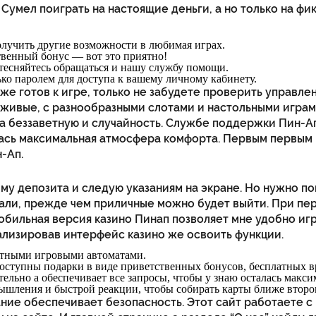
 Сумел поиграть на настоящие деньги, а но только на ф
олучить другие возможности в любимая играх.
твенный бонус — вот это приятно!
стесняйтесь обращаться и нашу службу помощи.
ько паролем для доступа к вашему личному кабинету.
 же готов к игре, только не забудете проверить управл
живые, с разнообразными слотами и настольными играм
а беззаветную и случайность. Службе поддержки Пин-Ап
алась максимальная атмосфера комфорта. Первым первым
-Ап.
му депозита и следую указаниям на экране. Но нужно п
лали, прежде чем приличные можно будет выйти. При п
обильная версия казино Пинап позволяет мне удобно игр
лизировав интерфейс казино же освоить функции.
артными игровыми автоматами.
 доступны подарки в виде приветственных бонусов, бесплатных 
льно а обеспечивает все запросы, чтобы у знаю осталась макси
ышления и быстрой реакции, чтобы собирать карты ближе втором
ние обеспечивает безопасность. Этот сайт работаете с