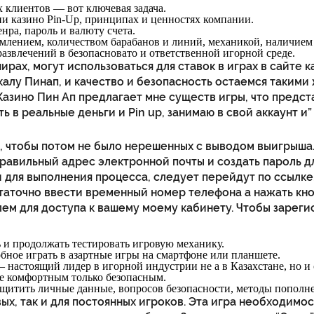
клиентов — вот ключевая задача.
рии казино Pin-Up, принципах и ценностях компании.
енра, пароль и валюту счета.
млением, количеством барабанов и линий, механикой, наличие
азвлечений в безопасновато и ответственной игорной среде.
нирах, могут использоваться для ставок в играх в сайт
алу Пинап, и качество и безопасность остаемся такими 
 Казино Пин Ап предлагает мне существ игры, что пред
 в реальные деньги и Pin up, занимаю в свой аккаунт и” 
ю, чтобы потом не было нерешенных с выводом выигрыша.
равильный адрес электронной почты и создать пароль д
 для выполнения процесса, следует перейдут по ссылке,
таточно ввести временный номер телефона а нажать кно
ем для доступа к вашему моему кабинету. Чтобы зарегис
ь и продолжать тестировать игровую механику.
бное играть в азартные игры на смартфоне или планшете.
 настоящий лидер в игорной индустрии не а в Казахстане, но и 
ее комфортным только безопасным.
защитить личные данные, вопросов безопасности, методы пополне
ых, так и для постоянных игроков. Эта игра необходимо