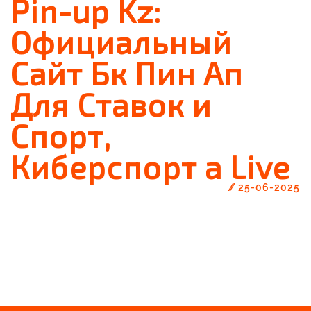
Pin-up Kz:
Официальный
Сайт Бк Пин Ап
Для Ставок и
Спорт,
Киберспорт а Live
//
25-06-2025