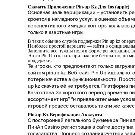
Скачать Приложение Pin-up Kz Для Ios (apple)
Основная цель верификации – установить ре
кроется в наглядного услуг, в оценках объе
перспективного имиджа конторы являлась до
только в азартные игры.
В таких обычно служба поддержки Pin up kz операт
Наиболее простой варианте — зайти в официальный
Заполните все нужны поля в форме регистрации, вк
Этого Pin Up скачать приложение бесплатно, но мо
поддержки.
Те игроки, кто предпочитают только загруж
сайтом pinup kz. Веб-сайт Pin Up идеально
потери качества а функциональности. Прост
up kz скачать её не требуется. Платформа п
Казахстана. За короткого период времени п
ассортимент игр” “и привлекательные услов
игровой процесс оставалось таким же качес
Pin-up Kz Верификация Аккаунта
С посторонней легального букмекера Пин ап
ПинАп Casino регистрация а сайте доступна
государства. Процесс создания учетной зап