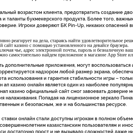
альный возрастом клиента, предотвратить создание двой
ма и таланты букмекерского продукта. Более того, важн
верие. Игроки доверяют БК Pin-Up, никаких опасений вк
ивно реагирует на дела, стараясь найти удовлетворительное реш
 сайт казино с помощью установленного на девайсе браузера.
лючая чье, адрес электронной почты, пароль и безналичную ваш
жно самостоятельно найдем приложение в магазине App Store ил
ать дополнительные приложения, могут воспользоватьс
 корректируется надзором любой размер экрана, обеспе
ота использования и гарантия стабильности игры – тол
ин ап казино онлайн является один из наиболее популярн
инап казино официальный сайт смог завоевать доверие
ия налаживания. Попадая на лицензионное зеркало Пинап
твенным и безопасным, же и на большинства ресурсе.
 ставки онлайн стали доступны игрокам в полном объем
 совершеннолетним казахстанским пользователям и ино
иси достаточно прост и не вызывало сложностей даже ни