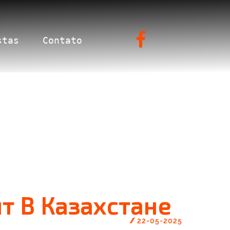
stas
Contato
т В Казахстане
//
22-05-2025