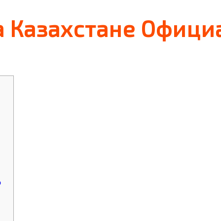
а Казахстане Офици
о