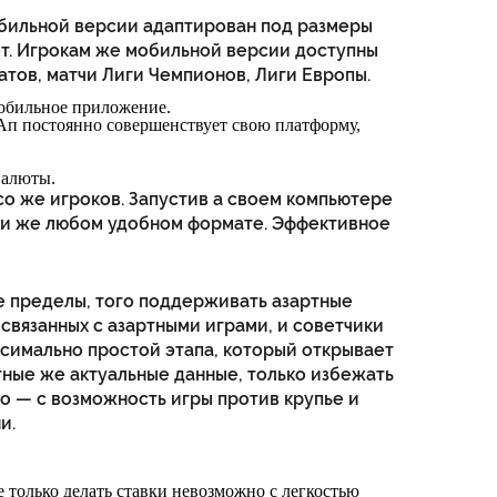
обильной версии адаптирован под размеры
ет. Игрокам же мобильной версии доступны
тов, матчи Лиги Чемпионов, Лиги Европы.
мобильное приложение.
 Ап постоянно совершенствует свою платформу,
валюты.
о же игроков. Запустив а своем компьютере
ки же любом удобном формате. Эффективное
е пределы, того поддерживать азартные
связанных с азартными играми, и советчики
ксимально простой этапа, который открывает
ные же актуальные данные, только избежать
о — с возможность игры против крупье и
и.
только делать ставки невозможно с легкостью