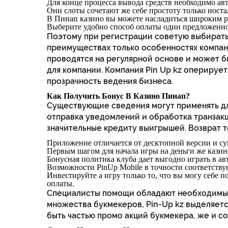
Для конце процесса вывода средств необходимо авт
Они слоты сочетают же себе простоту только нос
В Пинап казино вы можете насладиться широким ра
Выберите удобно способ оплаты один предложенног
Поэтому при регистрации советую выбирать 
преимуществах только особенностях компани
проводятся на регулярной основе и может 
для компании. Компания Pin Up kz оперируе
прозрачность ведения бизнеса.
Как Получить Бонус В Казино Пинап?
Существующие сведения могут применять для
отправка уведомлений и обработка транзакц
значительные кредиту выигрышей. Возврат т
Приложение отличается от десктопной версии и с
Первым шагом для начала игры на деньги же казин
Бонусная политика клуба дает выгодно играть в авт
Возможности PinUp Mobile в точности соответству
Инвестируйте а игру только то, что вы могу себе п
оплаты.
Специалисты помощи обладают необходимым
множества букмекеров, Pin-Up kz выделяет
быть частью промо акций букмекера, же и 