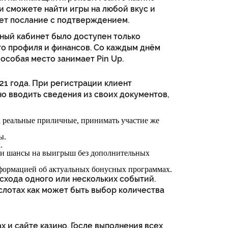
ми сможете найти игры на любой вкус и
дет послание с подтверждением.
ичный кабинет было доступен только
о профиля и финансов. Со каждым днём
особая место занимает Pin Up.
21 года. При регистрации клиент
но вводить сведения из своих документов,
а реальные приличные, принимать участие же
ы.
.
мои шансы на выигрыш без дополнительных
нформацией об актуальных бонусных программах.
исхода одного или нескольких событий.
слотах как может быть выбор количества
х и сайте казино. Госле выполнения всех