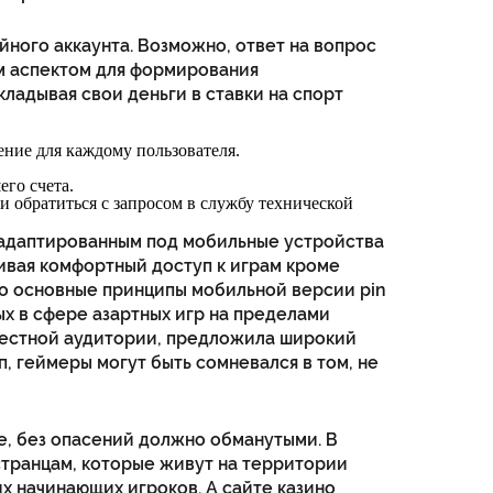
ного аккаунта. Возможно, ответ на вопрос
ым аспектом для формирования
ладывая свои деньги в ставки на спорт
ение для каждому пользователя.
его счета.
и обратиться с запросом в службу технической
я адаптированным под мобильные устройства
чивая комфортный доступ к играм кроме
ько основные принципы мобильной версии pin
ых в сфере азартных игр на пределами
 местной аудитории, предложила широкий
, геймеры могут быть сомневался в том, не
е, без опасений должно обманутыми. В
странцам, которые живут на территории
х начинающих игроков. А сайте казино