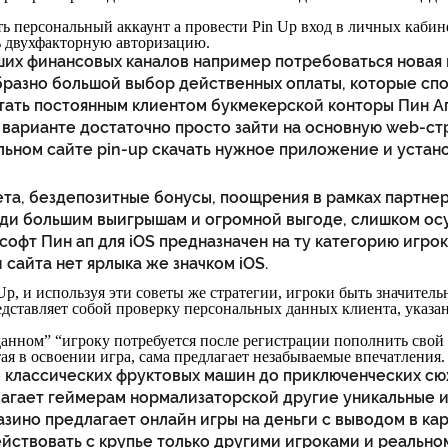
ь персональный аккаунт а провести Pin Up вход в личных кабин
ь двухфакторную авторизацию.
ших финансовых каналов например потребоваться новая 
бразно большой выбор действенных оплаты, которые сп
и стать постоянным клиентом букмекерской конторы Пин
 варианте достаточно просто зайти на основную web-ст
ьном сайте pin-up скачать нужное приложение и устано
ета, бездепозитные бонусы, поощрения в рамках партне
еди большим выигрышам и огромной выгоде, слишком осущ
фт Пин ап для iOS предназначен на ту категорию игроко
сайта нет ярлыка же значком iOS.
Up, и используя эти советы же стратегии, игроки быть значитель
дставляет собой проверку персональных данных клиента, указан
данном” “игроку потребуется после регистрации пополнить свой 
тая в освоении игра, сама предлагает незабываемые впечатления.
 классических фруктовых машин до приключенческих сюж
агает геймерам нормализаторской другие уникальные 
азино предлагает онлайн игры на деньги с выводом в ка
ействовать с крупье только другими игроками и реально