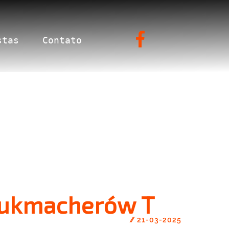
stas
Contato
Bukmacherów T
//
21-03-2025