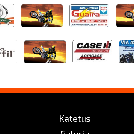
Katetus
Galeria