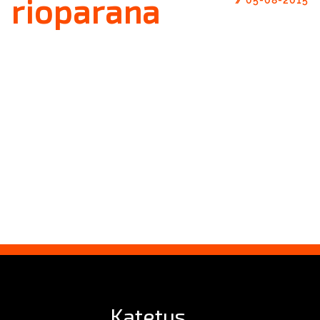
rioparana
Katetus