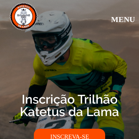
MENU
Inscrição Trilhão
Katetus da Lama
INSCREVA-SE