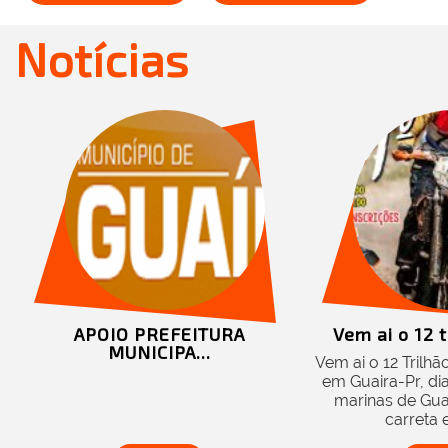
Notícias
APOIO PREFEITURA
Vem ai o 12 t
MUNICIPA...
Vem ai o 12 Trilh
em Guaira-Pr, di
marinas de Guai
carreta e