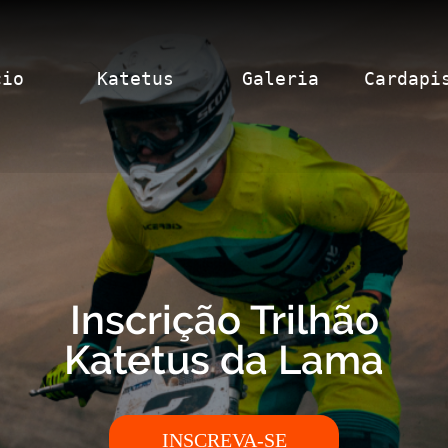
cio
Katetus
Galeria
Cardapi
Inscrição Trilhão
Katetus da Lama
INSCREVA-SE