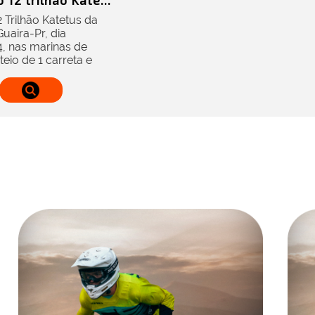
 12 trilhão Kate...
2 Trilhão Katetus da
aira-Pr, dia
, nas marinas de
teio de 1 carreta e