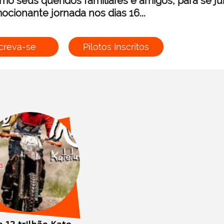
mo seus queridos familiares e amigos, para se j
ocionante jornada nos dias 16...
creva-se
Pilotos Inscritos