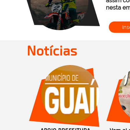
assim co
nesta em
Ins
Notícias