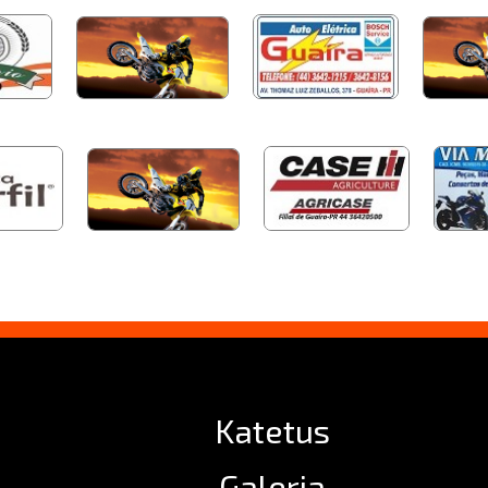
Katetus
Galeria