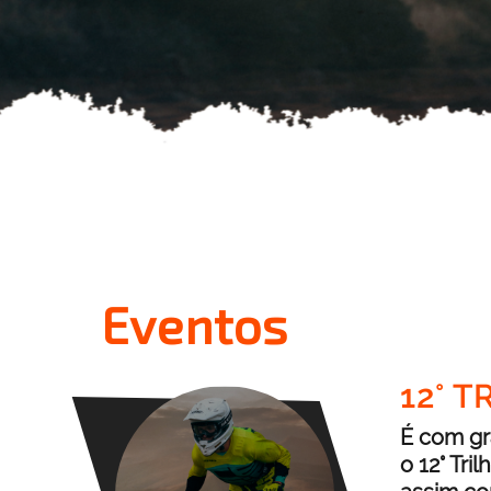
Eventos
12° 
É com gr
o 12° Tri