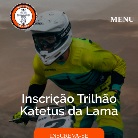
MENU
Inscrição Trilhão
Katetus da Lama
INSCREVA-SE