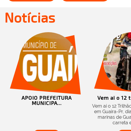
Notícias
APOIO PREFEITURA
Vem ai o 12 t
MUNICIPA...
Vem ai o 12 Trilh
em Guaira-Pr, di
marinas de Guai
carreta e