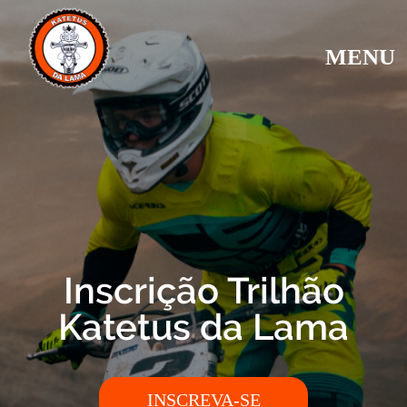
MENU
Inscrição Trilhão
Katetus da Lama
INSCREVA-SE