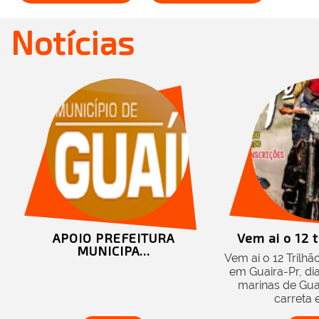
Notícias
APOIO PREFEITURA
Vem ai o 12 t
MUNICIPA...
Vem ai o 12 Trilh
em Guaira-Pr, di
marinas de Guai
carreta e