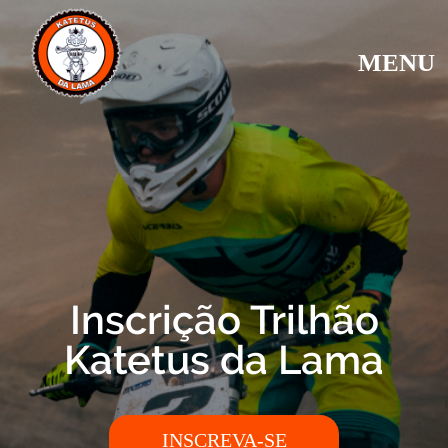
MENU
Inscrição Trilhão
Katetus da Lama
INSCREVA-SE