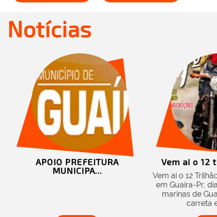
Notícias
APOIO PREFEITURA
Vem ai o 12 t
MUNICIPA...
Vem ai o 12 Trilh
em Guaira-Pr, di
marinas de Guai
carreta e