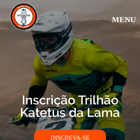
MENU
Inscrição Trilhão
Katetus da Lama
INSCREVA-SE