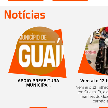
Notícias
ITURA
Vem ai o 12 trilhão Kate...
..
Vem ai o 12 Trilhão Katetus da Lama
em Guaira-Pr, dia 17/11/2024, nas
marinas de Guaira, sorteio de 1
carreta e varios...