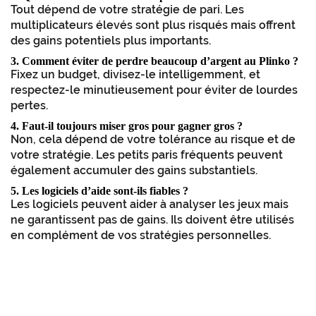
Tout dépend de votre stratégie de pari. Les
multiplicateurs élevés sont plus risqués mais offrent
des gains potentiels plus importants.
3. Comment éviter de perdre beaucoup d’argent au Plinko ?
Fixez un budget, divisez-le intelligemment, et
respectez-le minutieusement pour éviter de lourdes
pertes.
4. Faut-il toujours miser gros pour gagner gros ?
Non, cela dépend de votre tolérance au risque et de
votre stratégie. Les petits paris fréquents peuvent
également accumuler des gains substantiels.
5. Les logiciels d’aide sont-ils fiables ?
Les logiciels peuvent aider à analyser les jeux mais
ne garantissent pas de gains. Ils doivent être utilisés
en complément de vos stratégies personnelles.