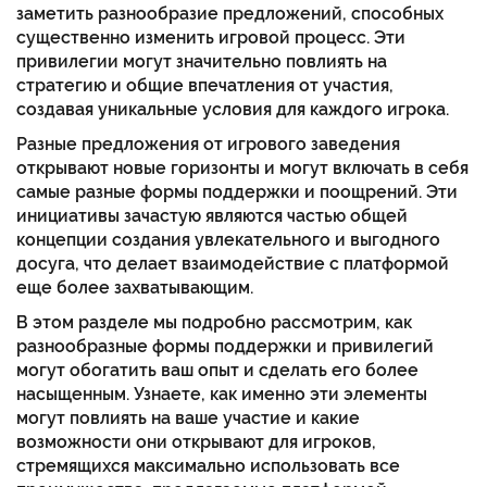
заметить разнообразие предложений, способных
существенно изменить игровой процесс. Эти
привилегии могут значительно повлиять на
стратегию и общие впечатления от участия,
создавая уникальные условия для каждого игрока.
Разные предложения
от игрового заведения
открывают новые горизонты и могут включать в себя
самые разные формы поддержки и поощрений. Эти
инициативы зачастую являются частью общей
концепции создания увлекательного и выгодного
досуга, что делает взаимодействие с платформой
еще более захватывающим.
В этом разделе мы подробно рассмотрим, как
разнообразные формы поддержки и привилегий
могут обогатить ваш опыт и сделать его более
насыщенным. Узнаете, как именно эти элементы
могут повлиять на ваше участие и какие
возможности они открывают для игроков,
стремящихся максимально использовать все