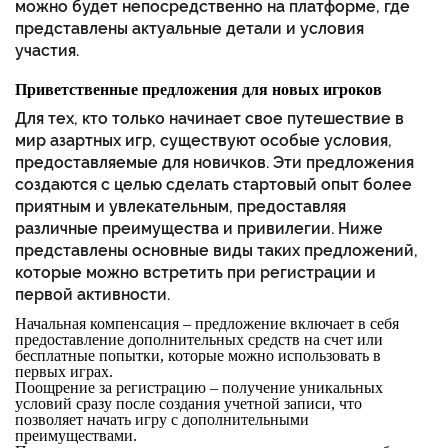
можно будет непосредственно на платформе, где
представлены актуальные детали и условия
участия.
Приветственные предложения для новых игроков
Для тех, кто только начинает свое путешествие в
мир азартных игр, существуют особые условия,
предоставляемые для новичков. Эти предложения
создаются с целью сделать стартовый опыт более
приятным и увлекательным, предоставляя
различные преимущества и привилегии. Ниже
представлены основные виды таких предложений,
которые можно встретить при регистрации и
первой активности.
Начальная компенсация – предложение включает в себя
предоставление дополнительных средств на счет или
бесплатные попытки, которые можно использовать в
первых играх.
Поощрение за регистрацию – получение уникальных
условий сразу после создания учетной записи, что
позволяет начать игру с дополнительными
преимуществами.