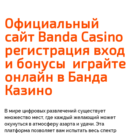
Официальный
сайт Banda Casino
регистрация вход
и бонусы ️ играйте
онлайн в Банда
Казино
В мире цифровых развлечений существует
множество мест, где каждый желающий может
окунуться в атмосферу азарта и удачи. Эта
платформа позволяет вам испытать весь спектр