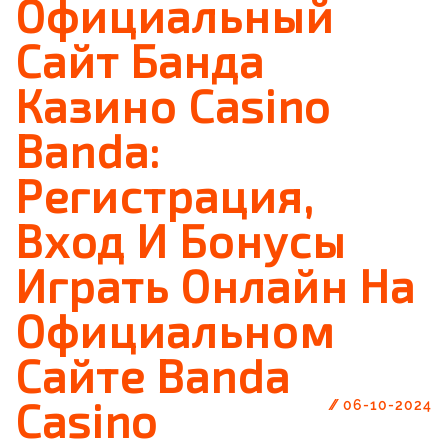
Официальный
Сайт Банда
Казино Casino
Banda:
Регистрация,
Вход И Бонусы ️
Играть Онлайн На
Официальном
Сайте Banda
Casino
//
06-10-2024