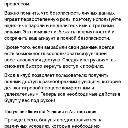
процессом.
Важно помнить
, что безопасность личных данных
играет первостепенную роль, поэтому используйте
надежные пароли и не делитесь ими с третьими
лицами. Это поможет избежать неприятностей и
сохранить ваш аккаунт в полной безопасности.
Кроме того, если вы забыли свои данные, всегда
есть возможность воспользоваться функцией
восстановления доступа. Следуя инструкциям, вы
сможете быстро вернуть доступ к профилю.
Вход в клуб позволяет пользователю получить
полный доступ к разнообразным функциям, которые
делают игровой процесс комфортным и
увлекательным. Теперь все необходимые действия
будут у вас под рукой!
Получение бонусов: Условия и Активизация
Прежде всего, бонусы предоставляются на
различных условиях, которые необходимо