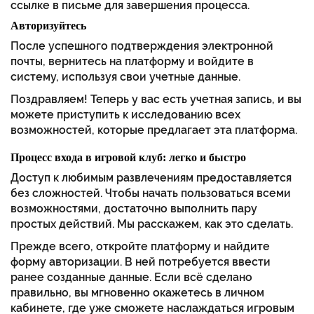
ссылке в письме для завершения процесса.
Авторизуйтесь
После успешного подтверждения электронной
почты, вернитесь на платформу и войдите в
систему, используя свои учетные данные.
Поздравляем! Теперь у вас есть учетная запись, и вы
можете приступить к исследованию всех
возможностей, которые предлагает эта платформа.
Процесс входа в игровой клуб: легко и быстро
Доступ к любимым развлечениям предоставляется
без сложностей. Чтобы начать пользоваться всеми
возможностями, достаточно выполнить пару
простых действий. Мы расскажем, как это сделать.
Прежде всего, откройте платформу и найдите
форму авторизации. В ней потребуется ввести
ранее созданные данные. Если всё сделано
правильно, вы мгновенно окажетесь в личном
кабинете, где уже сможете наслаждаться игровым