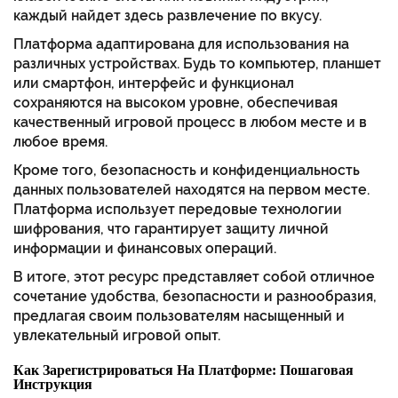
каждый найдет здесь развлечение по вкусу.
Платформа адаптирована для использования на
различных устройствах. Будь то компьютер, планшет
или смартфон, интерфейс и функционал
сохраняются на высоком уровне, обеспечивая
качественный игровой процесс в любом месте и в
любое время.
Кроме того, безопасность и конфиденциальность
данных пользователей находятся на первом месте.
Платформа использует передовые технологии
шифрования, что гарантирует защиту личной
информации и финансовых операций.
В итоге, этот ресурс представляет собой отличное
сочетание удобства, безопасности и разнообразия,
предлагая своим пользователям насыщенный и
увлекательный игровой опыт.
Как Зарегистрироваться На Платформе: Пошаговая
Инструкция