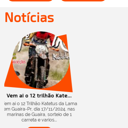
Notícias
ão Kate...
atetus da Lama
/11/2024, nas
orteio de 1
os...