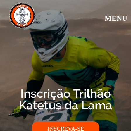
MENU
Inscrição Trilhão
Katetus da Lama
INSCREVA-SE